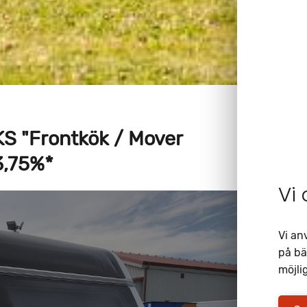
S "Frontkök / Mover
,75%*
Vi
Vi an
på bä
möjlig