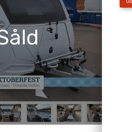
Go
Såld