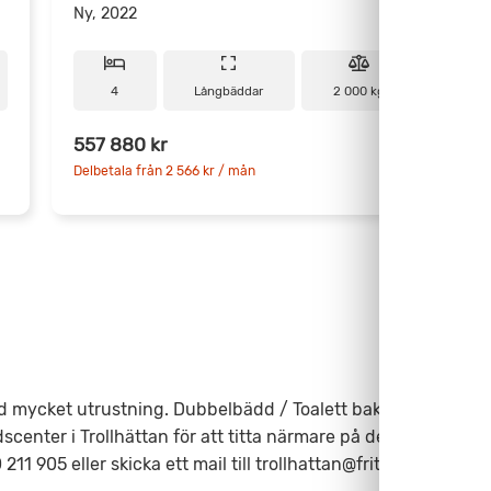
Ny, 2022
N
4
Långbäddar
2 000 kg
557 880 kr
5
Delbetala från 2 566 kr / mån
D
 mycket utrustning. Dubbelbädd / Toalett bak. Stort och
dscenter i Trollhättan för att titta närmare på denna fina
211 905 eller skicka ett mail till trollhattan@fritidscenter.se