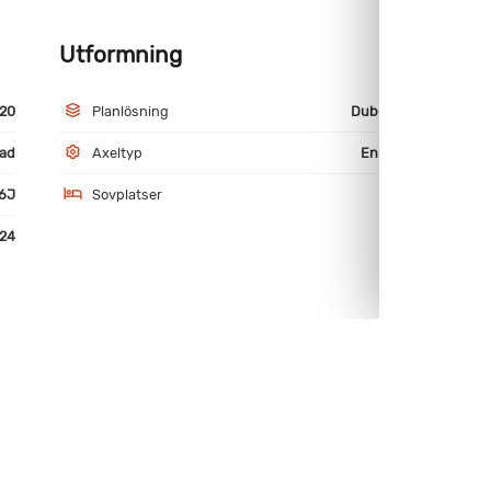
Utformning
M
20
Planlösning
Dubbelbädd
ad
Axeltyp
Enkelaxlad
6J
Sovplatser
4
24
e Vattenburen Golvvärme
Vädringslucka vid säng
fälgar
Thule Fällbart cykelställ fram
ändig dusch
Utvändig lastlucka