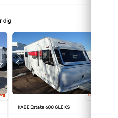
r dig
org
Göteborg
KABE Estate 600 GLE KS