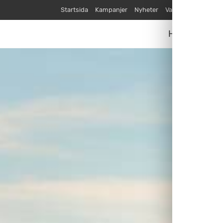
Startsida
Kampanjer
Nyheter
Varumärken
Våra
Husvagnar