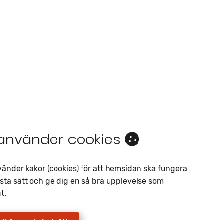
 använder cookies
Intresseanmälan
vänder kakor (cookies) för att hemsidan ska fungera
sta sätt och ge dig en så bra upplevelse som
Av liknande objekt
t.
Telefon
*