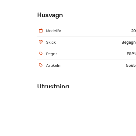
Husvagn
Modellår
20
Skick
Begagn
Regnr
FGP1
Artikelnr
5565
Utrustning
Alde Vattenburen centralvärme
Ald
3020
Mover Enduro
Alu-
Friktionsdrag
Utv