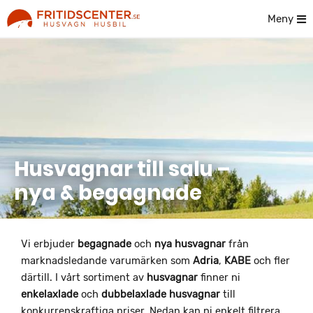
Meny
Husvagnar till salu –
nya & begagnade
Vi erbjuder
begagnade
och
nya husvagnar
från
marknadsledande varumärken som
Adria
,
KABE
och fler
därtill. I vårt sortiment av
husvagnar
finner ni
enkelaxlade
och
dubbelaxlade
husvagnar
till
konkurrenskraftiga priser. Nedan kan ni enkelt filtrera