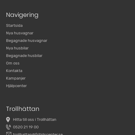
Navigering
Startsida
Nya husvagnar
Begagnade husvagnar
Nya husbilar
Begagnade husbilar
Om oss
Kontakta
Kampanjer
Hjälpcenter
Trollhättan
Hitta till oss i Trollhättan
0520 21 19 00
trollhattan@fritidscenter.se