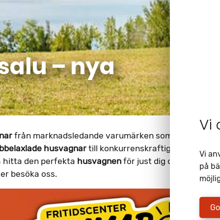
 salu – nya
Vi
nar
från marknadsledande varumärken som
Adria
,
KAB
bbelaxlade
husvagnar
till konkurrenskraftiga priser. Ned
Vi an
 hitta den perfekta
husvagnen
för just dig och dina be
på bä
er besöka oss.
möjlig
Go