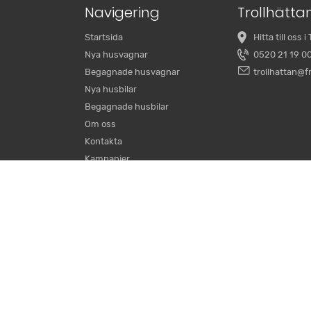
Navigering
Trollhätta
Startsida
Hitta till oss i
Nya husvagnar
0520 21 19 0
Begagnade husvagnar
trollhattan@fr
Nya husbilar
Begagnade husbilar
Om oss
Kontakta
Kampanjer
Hjälpcenter
Copyright 2023 Fritidscenter - Experter på
Husvagna