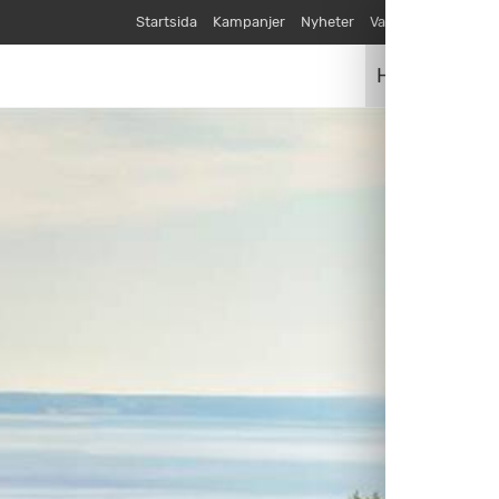
Startsida
Kampanjer
Nyheter
Varumärken
Våra
Husvagnar