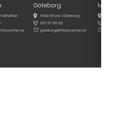
n
Göteborg
Mobile Serv
 Trollhättan
Hitta till oss i Göteborg
Vi utgår från T
0
031 57 00 60
0520 21 19 00
itidscenter.se
goteborg@fritidscenter.se
servicebil@frit
r
&
Husbilar