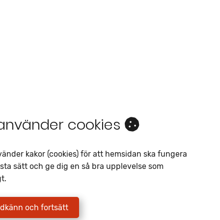
 använder cookies
E
och fler därtill. I vårt sortiment av
an kan ni enkelt filtrera bland vårt
vänder kakor (cookies) för att hemsidan ska fungera
hov. Önskar du veta mer om våra fordon
sta sätt och ge dig en så bra upplevelse som
t.
dkänn och fortsätt