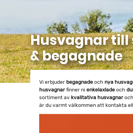
Husvagnar till
& begagnade
Vi erbjuder
begagnade
och
nya husvag
husvagnar
finner ni
enkelaxlade
och
du
sortiment av
kvalitativa
husvagnar
och
är du varmt välkommen att kontakta ell