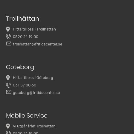
Trollhättan
Hitta till oss i Trollhättan
0520 21 19 00
trollhattan@fritidscenter.se
Göteborg
Hitta till oss i Göteborg
031 57 00 60
goteborg@fritidscenter.se
Mobile Service
Vi utgår från Trollhättan
0520 21 19 00