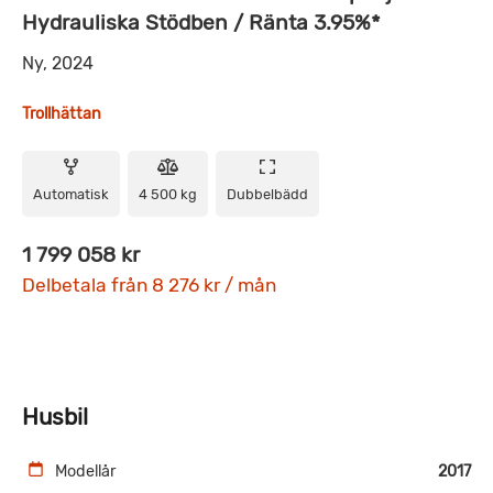
Hydrauliska Stödben / Ränta 3.95%*
Ny, 2024
Trollhättan
Automatisk
4 500 kg
Dubbelbädd
1 799 058 kr
Delbetala från 8 276 kr / mån
Husbil
Modellår
2017