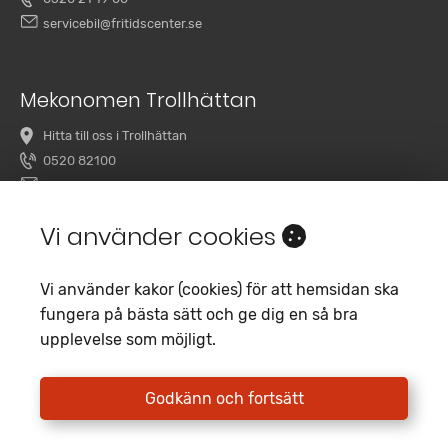
servicebil@fritidscenter.se
Mekonomen Trollhättan
Hitta till oss i Trollhättan
0520 82100
overby@mekonomenbilverkstad.se
Vi använder cookies
Vi använder kakor (cookies) för att hemsidan ska
fungera på bästa sätt och ge dig en så bra
upplevelse som möjligt.
Copyright 2020 Fritidscenter
Empori CMS
Godkänn och fortsätt