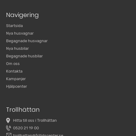
Navigering
Startsida
Nya husvagnar
Begagnade husvagnar
Nya husbilar
Begagnade husbilar
Om oss
Kontakta
Kampanjer
Hjälpcenter
Trollhättan
Hitta till oss i Trollhättan
0520 21 19 00
trollhattan@fritidscenter.se