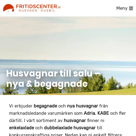
Meny
Husvagnar till salu –
nya & begagnade
Vi erbjuder
begagnade
och
nya husvagnar
från
marknadsledande varumärken som
Adria
,
KABE
och fler
därtill. I vårt sortiment av
husvagnar
finner ni
enkelaxlade
och
dubbelaxlade
husvagnar
till
konkurrenskraftiga priser. Nedan kan ni enkelt filtrera