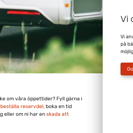
Vi
Vi an
på bä
möjlig
Go
ske om våra öppettider? Fyll gärna i
n
beställa reservdel
, boka en tid
g eller om ni har en
skada att