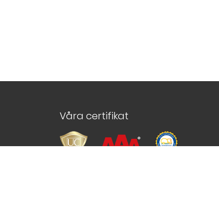
Våra certifikat
Navigering
Trollhätta
Startsida
Hitta till oss i