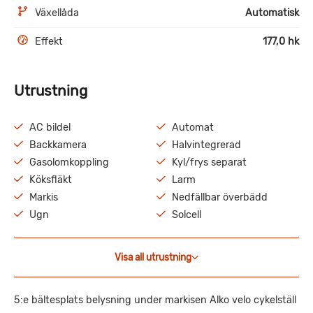
Växellåda
Automatisk
Effekt
177,0 hk
Utrustning
AC bildel
Automat
Backkamera
Halvintegrerad
Gasolomkoppling
Kyl/frys separat
Köksfläkt
Larm
Markis
Nedfällbar överbädd
Ugn
Solcell
Visa all utrustning
5:e bältesplats belysning under markisen Alko velo cykelställ