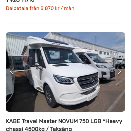
1 928 117 kr
Delbetala från 8 870 kr / mån
KABE Travel Master NOVUM 750 LGB *Heavy
chassi 4500kg / Taksäng