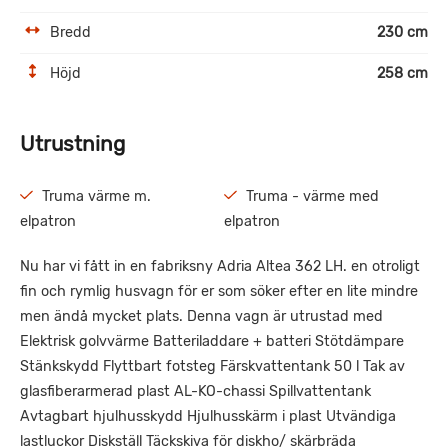
Bredd
230 cm
Höjd
258 cm
Utrustning
Truma värme m.
Truma - värme med
elpatron
elpatron
Nu har vi fått in en fabriksny Adria Altea 362 LH. en otroligt
fin och rymlig husvagn för er som söker efter en lite mindre
men ändå mycket plats. Denna vagn är utrustad med
Elektrisk golvvärme Batteriladdare + batteri Stötdämpare
Stänkskydd Flyttbart fotsteg Färskvattentank 50 l Tak av
glasfiberarmerad plast AL-KO-chassi Spillvattentank
Avtagbart hjulhusskydd Hjulhusskärm i plast Utvändiga
lastluckor Diskställ Täckskiva för diskho/ skärbräda