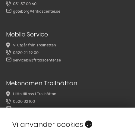
031 57 00 60
goteborg@fritidscenter.se
Mobile Service
Vi utgår från Trollhättan
0520 21 19 00
servicebil@fritidscenter.se
Mekonomen Trollhättan
Hitta till oss i Trollhättan
0520 82100
overby@mekonomenbilverkstad.se
Vi använder cookies