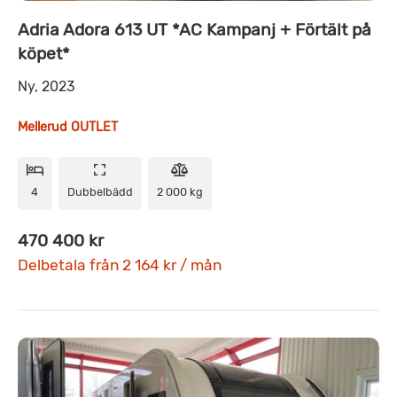
Adria Adora 613 UT *AC Kampanj + Förtält på
köpet*
Ny, 2023
Mellerud OUTLET
4
Dubbelbädd
2 000 kg
470 400 kr
Delbetala från 2 164 kr / mån