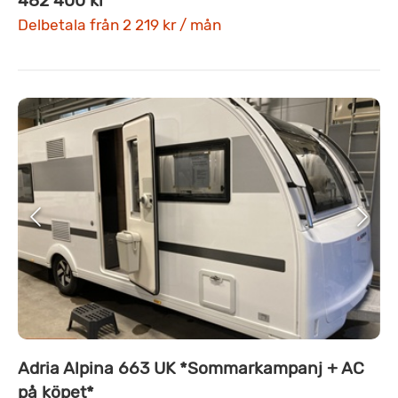
482 400 kr
Delbetala från 2 219 kr / mån
Adria Alpina 663 UK *Sommarkampanj + AC
på köpet*