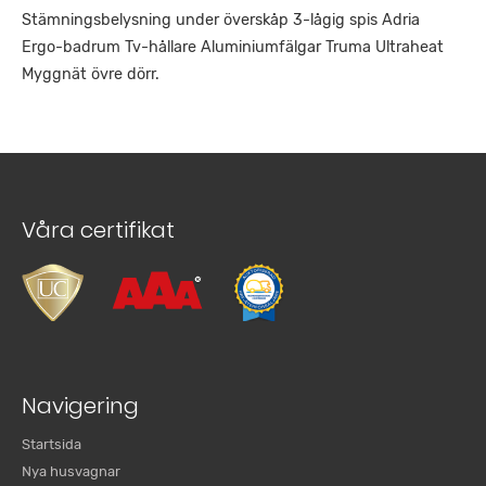
Stämningsbelysning under överskåp 3-lågig spis Adria
Ergo-badrum Tv-hållare Aluminiumfälgar Truma Ultraheat
Myggnät övre dörr.
Våra certifikat
Navigering
Startsida
Nya husvagnar