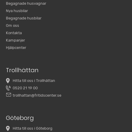
Begagnade husvagnar
Nya husbilar
Begagnade husbilar
Om oss
Kontakta
Kampanjer
Hjälpcenter
Trollhättan
Hitta till oss i Trollhättan
0520 21 19 00
trollhattan@fritidscenter.se
Göteborg
Hitta till oss i Göteborg