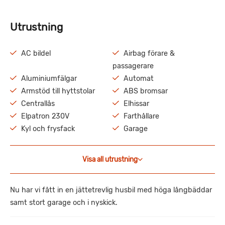
Utrustning
AC bildel
Airbag förare &
passagerare
Aluminiumfälgar
Automat
Armstöd till hyttstolar
ABS bromsar
Centrallås
Elhissar
Elpatron 230V
Farthållare
Kyl och frysfack
Garage
Visa all utrustning
Nu har vi fått in en jättetrevlig husbil med höga långbäddar
samt stort garage och i nyskick.