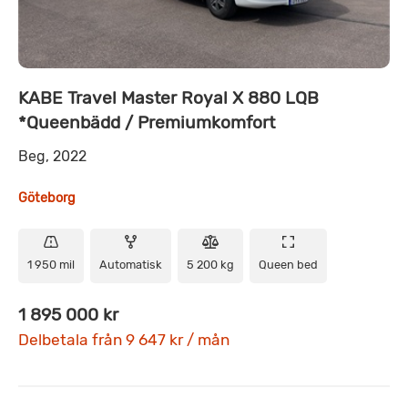
KABE Travel Master Royal X 880 LQB
*Queenbädd / Premiumkomfort
Beg, 2022
Göteborg
1 950 mil
Automatisk
5 200 kg
Queen bed
1 895 000 kr
Delbetala från 9 647 kr / mån