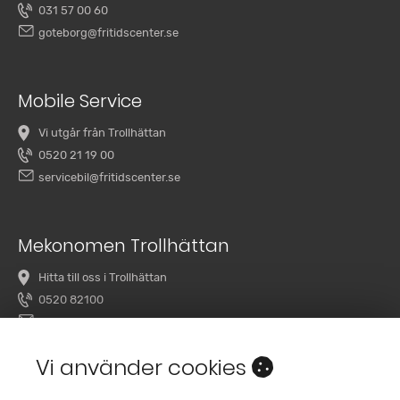
031 57 00 60
goteborg@fritidscenter.se
Mobile Service
Vi utgår från Trollhättan
0520 21 19 00
servicebil@fritidscenter.se
Mekonomen Trollhättan
Hitta till oss i Trollhättan
0520 82100
overby@mekonomenbilverkstad.se
Vi använder cookies