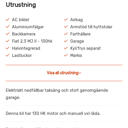
Utrustning
AC bildel
Airbag
Aluminiumfälgar
Armstöd till hyttstolar
Backkamera
Farthållare
Fiat 2.3 MJ II - 130hk
Garage
Halvintegrerad
Kyl/frys separat
Lastluckor
Markis
Visa all utrustning
Elektriskt nedfällbar taksäng och stort genomgående
garage.
Denna bil har 130 HK motor och manuell vxl-låda.