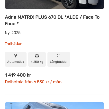
Adria MATRIX PLUS 670 DL *ALDE / Face To
Face *
Ny, 2025
Trollhättan
Automatisk
4 250 kg
Långbäddar
1 419 400 kr
Delbetala från 6 530 kr / mån