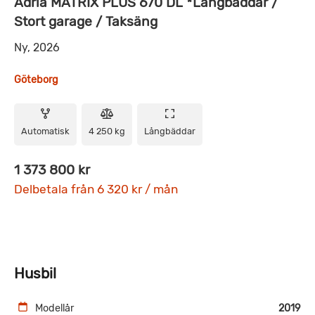
Adria MATRIX PLUS 670 DL *Långbäddar /
Stort garage / Taksäng
Ny, 2026
Göteborg
Automatisk
4 250 kg
Långbäddar
1 373 800 kr
Delbetala från 6 320 kr / mån
Husbil
Modellår
2019