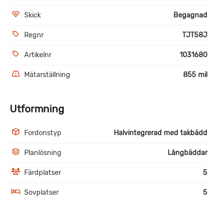
Skick
Begagnad
Regnr
TJT58J
Artikelnr
1031680
Mätarställning
855 mil
Utformning
Fordonstyp
Halvintegrerad med takbädd
Planlösning
Långbäddar
Färdplatser
5
Sovplatser
5