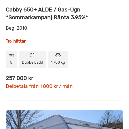
Cabby 650+ ALDE / Gas-Ugn
*Sommarkampanj Ränta 3.95%*
Beg, 2010
Trollhättan
5
Dubbelbädd
1 700 kg
257 000 kr
Delbetala från 1 800 kr / mån