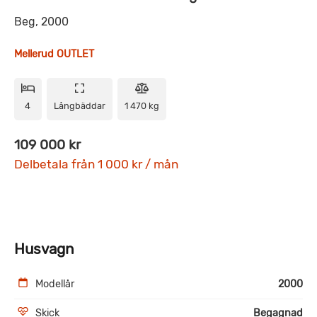
Beg, 2000
Mellerud OUTLET
4
Långbäddar
1 470 kg
109 000 kr
Delbetala från 1 000 kr / mån
Husvagn
Modellår
2000
Skick
Begagnad