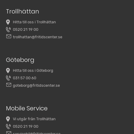
Trollhättan
Hitta till oss i Trollhättan
0520 21 19 00
trollhattan@fritidscenter.se
Göteborg
Hitta till oss i Göteborg
031 57 00 60
goteborg@fritidscenter.se
Mobile Service
Vi utgår från Trollhättan
0520 21 19 00
servicebil@fritidscenter.se