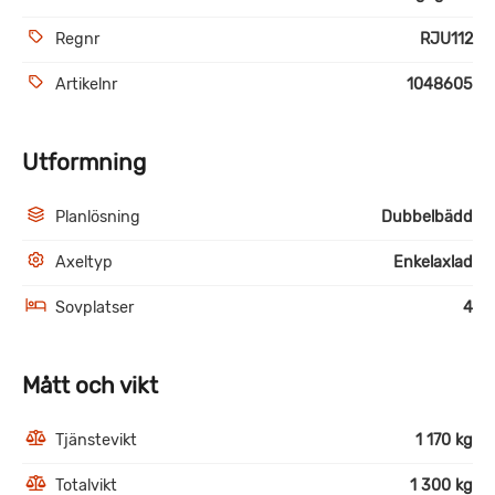
Regnr
RJU112
Artikelnr
1048605
Utformning
Planlösning
Dubbelbädd
Axeltyp
Enkelaxlad
Sovplatser
4
Mått och vikt
Tjänstevikt
1 170 kg
Totalvikt
1 300 kg