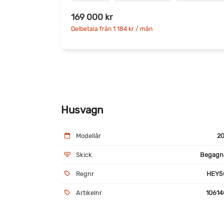
169 000 kr
Delbetala från 1 184 kr / mån
Husvagn
Modellår
20
Skick
Begagn
Regnr
HEY5
Artikelnr
10614