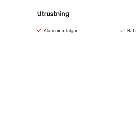
Utrustning
Aluminiumfälgar
Batt
Köksfläkt
Last
Taklucka Heki
TV-
Välvårdad Adora 522 ! Beg Förtält ingår i köpet u
Våra certifikat