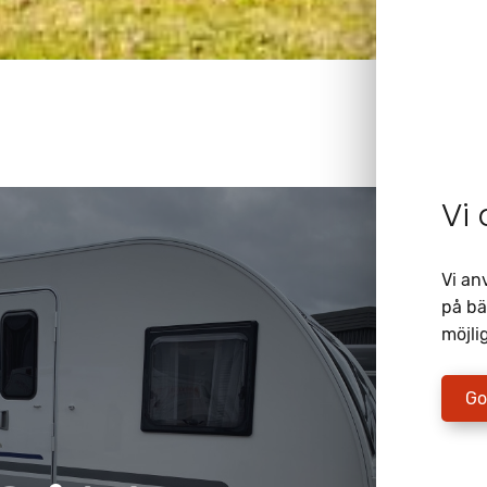
Vi
Vi an
på bä
möjlig
Go