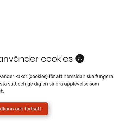
 använder cookies
Intresseanmälan
vänder kakor (cookies) för att hemsidan ska fungera
Av liknande objekt
sta sätt och ge dig en så bra upplevelse som
t.
Telefon
*
E-postadress
*
dkänn och fortsätt
Jag godkänner att Fritidscenter