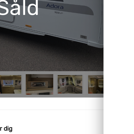
Såld
r dig