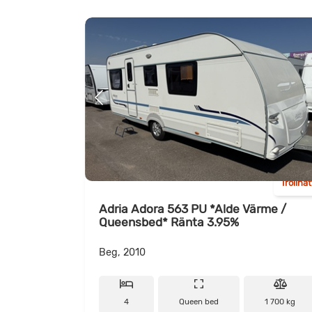
Trollhä
Adria Adora 563 PU *Alde Värme /
Queensbed* Ränta 3.95%
Beg, 2010
4
Queen bed
1 700 kg