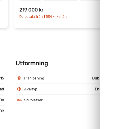
219 000 kr
3
Delbetala från 1 534 kr / mån
D
Utformning
M
15
Planlösning
Dubbelbädd
ad
Axeltyp
Enkelaxlad
08
Sovplatser
4
09