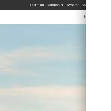
Startsida
Kampanjer
Nyheter
Varumärken
Våra
Husvagnar