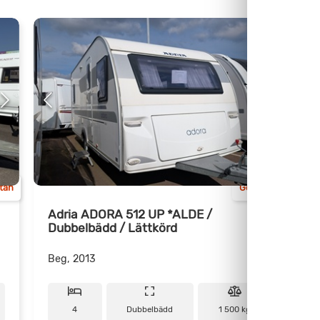
ttan
Göteborg
Adria ADORA 512 UP *ALDE /
Dubbelbädd / Lättkörd
/
Beg, 2013
N
4
Dubbelbädd
1 500 kg