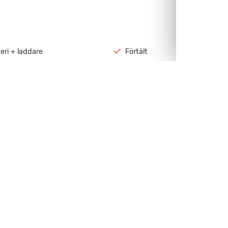
eri + laddare
Förtält
luckor
Stereo
antenn
Varmvatten
Visa all utrustning
tan garanti.