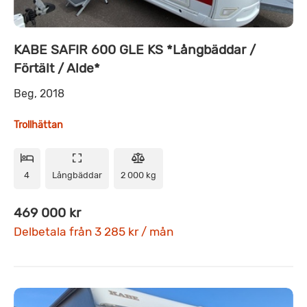
KABE SAFIR 600 GLE KS *Långbäddar /
Förtält / Alde*
Beg, 2018
Trollhättan
4
Långbäddar
2 000 kg
469 000 kr
Delbetala från 3 285 kr / mån