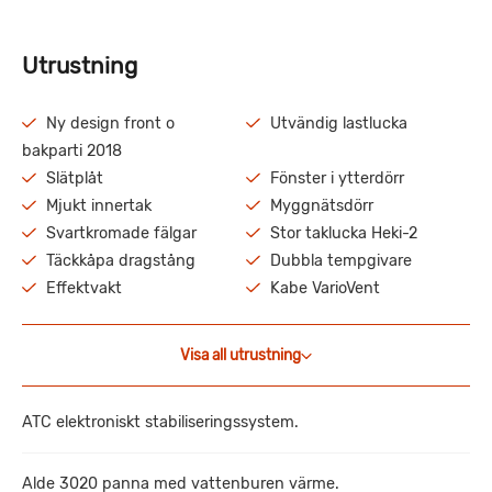
Utrustning
Ny design front o
Utvändig lastlucka
bakparti 2018
Slätplåt
Fönster i ytterdörr
Mjukt innertak
Myggnätsdörr
Svartkromade fälgar
Stor taklucka Heki-2
Täckkåpa dragstång
Dubbla tempgivare
Effektvakt
Kabe VarioVent
Visa all utrustning
ATC elektroniskt stabiliseringssystem.
Alde 3020 panna med vattenburen värme.