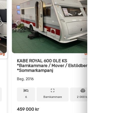
org
Göteborg
KABE ROYAL 600 GLE KS
*Barnkammare / Mover / Elstödben
A
*Sommarkampanj
Beg, 2016
B
6
Barnkammare
2 000 kg
459 000 kr
5