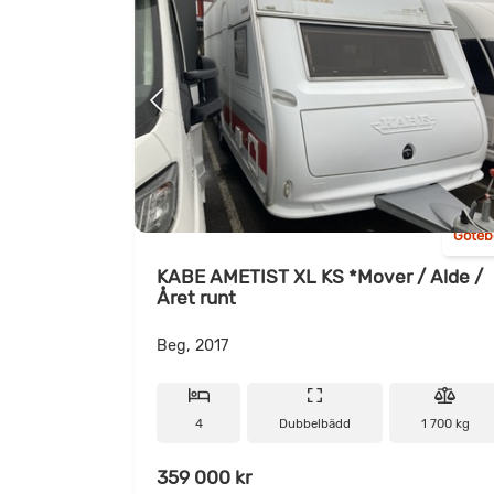
Göteb
KABE AMETIST XL KS *Mover / Alde /
Året runt
Beg, 2017
4
Dubbelbädd
1 700 kg
359 000 kr