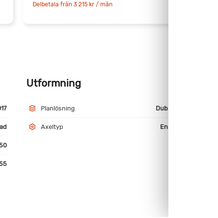
Delbetala från 3 215 kr / mån
D
Utformning
M
017
Planlösning
Dubbelbädd
ad
Axeltyp
Enkelaxlad
50
55