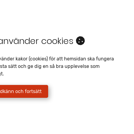
 använder cookies
Intresseanmälan
vänder kakor (cookies) för att hemsidan ska fungera
sta sätt och ge dig en så bra upplevelse som
Av liknande objekt
t.
Telefon
*
dkänn och fortsätt
E-postadress
*
Jag godkänner att Fritidscenter
behandlar mina uppgifter enligt
integritetspolicyn.