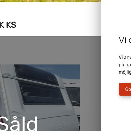
K KS
Vi
Vi an
på bä
möjlig
Go
Såld