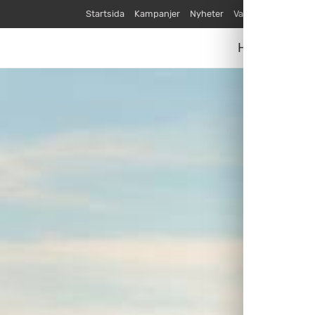
Startsida
Kampanjer
Nyheter
Varumärken
Våra
Husvagnar