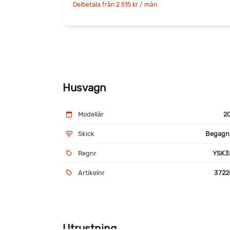
Delbetala från 2 515 kr / mån
Husvagn
Modellår
2
Skick
Begagn
Regnr
YSK3
Artikelnr
3722
Utrustning