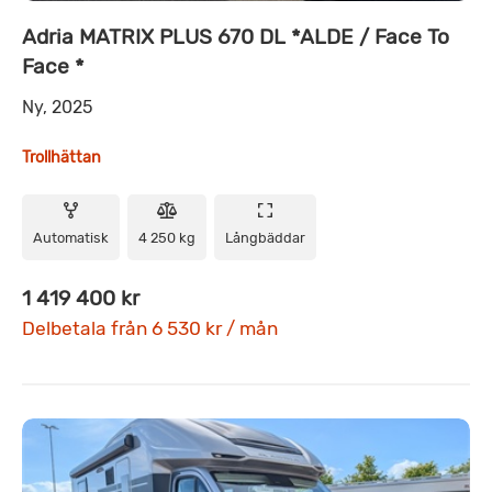
Adria MATRIX PLUS 670 DL *ALDE / Face To
Face *
Ny, 2025
Trollhättan
Automatisk
4 250 kg
Långbäddar
1 419 400 kr
Delbetala från 6 530 kr / mån