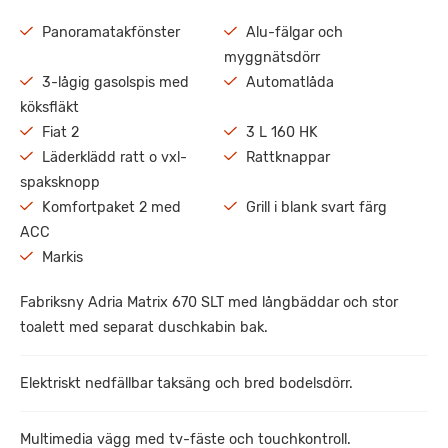
Panoramatakfönster
Alu-fälgar och
myggnätsdörr
3-lågig gasolspis med
Automatlåda
köksfläkt
Fiat 2
3 L 160 HK
Läderklädd ratt o vxl-
Rattknappar
spaksknopp
Komfortpaket 2 med
Grill i blank svart färg
ACC
Markis
Fabriksny Adria Matrix 670 SLT med långbäddar och stor
toalett med separat duschkabin bak.
Elektriskt nedfällbar taksäng och bred bodelsdörr.
Multimedia vägg med tv-fäste och touchkontroll.