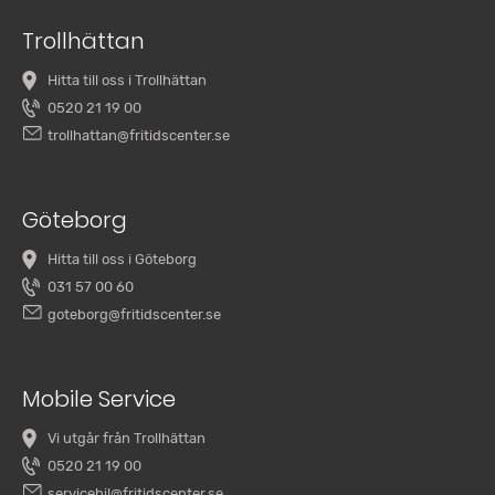
Trollhättan
Hitta till oss i Trollhättan
0520 21 19 00
trollhattan@fritidscenter.se
Göteborg
Hitta till oss i Göteborg
031 57 00 60
goteborg@fritidscenter.se
Mobile Service
Vi utgår från Trollhättan
0520 21 19 00
servicebil@fritidscenter.se