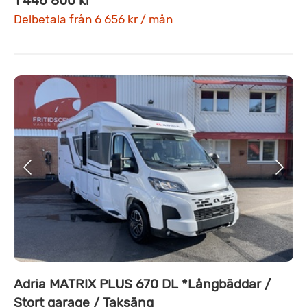
1 446 800 kr
Delbetala från 6 656 kr / mån
Adria MATRIX PLUS 670 DL *Långbäddar /
Stort garage / Taksäng