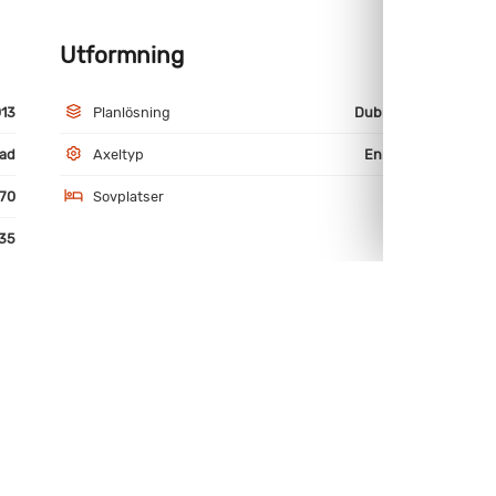
Utformning
M
13
Planlösning
Dubbelbädd
ad
Axeltyp
Enkelaxlad
70
Sovplatser
4
35
värme - vatten
Kyl och frysfack
äste
Värme - vattenburen
miniumfälgar
AKS-drag