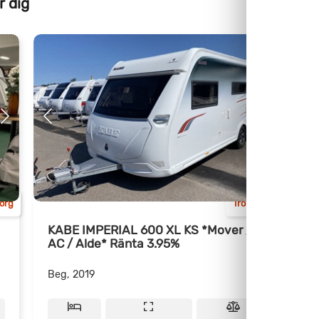
r dig
Kam
org
Trollhättan
KABE IMPERIAL 600 XL KS *Mover /
AC / Alde* Ränta 3.95%
/
Beg, 2019
B