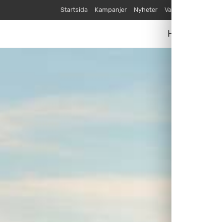
Startsida
Kampanjer
Nyheter
Varumärken
Våra
Husvagnar