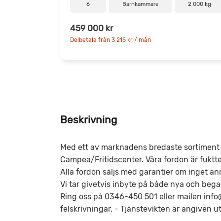
6
Barnkammare
2 000 kg
459 000 kr
Delbetala från 3 215 kr / mån
Beskrivning
Med ett av marknadens bredaste sortiment h
Campea/Fritidscenter. Våra fordon är fukt
Alla fordon säljs med garantier om inget ann
Vi tar givetvis inbyte på både nya och bega
Ring oss på 0346-450 501 eller mailen info
felskrivningar. - Tjänstevikten är angiven 