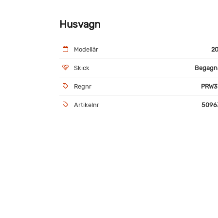
Husvagn
Modellår
20
Skick
Begagn
Regnr
PRW3
Artikelnr
5096
Utrustning
Däck godkända
Golv
TV-antenn
TV-f
Myggnätsdörr
Alu
Ljus och trevlig husvagn med nya bakgavlen.