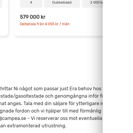
4
Dubbelbädd
2 000 kg
2
579 000 kr
3
Delbetala från 4 055 kr / mån
D
ittar Ni något som passar just Era behov hos
testade/gasoltestade och genomgångna inför försäljning.
at anges. Tala med din säljare för ytterligare information.
gnade fordon och vi hjälper till med förmånlig finansiering.
@campea.se - Vi reserverar oss mot eventuella
utan extramonterad utrustning.