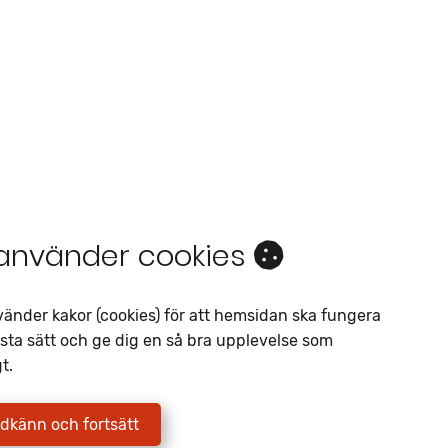
 använder cookies
Intresseanmälan
vänder kakor (cookies) för att hemsidan ska fungera
Av liknande objekt
sta sätt och ge dig en så bra upplevelse som
Telefon
*
t.
E-postadress
*
dkänn och fortsätt