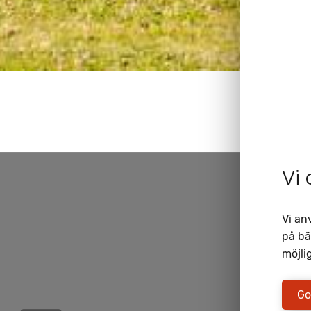
Vi
Vi an
på bä
möjlig
Go