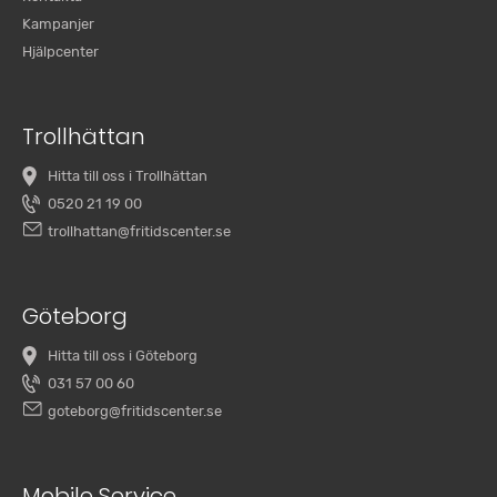
Kampanjer
Hjälpcenter
Trollhättan
Hitta till oss i Trollhättan
0520 21 19 00
trollhattan@fritidscenter.se
Göteborg
Hitta till oss i Göteborg
031 57 00 60
goteborg@fritidscenter.se
Mobile Service