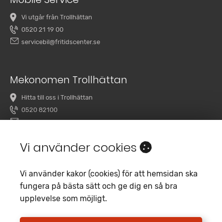
Vi utgår från Trollhättan
0520 21 19 00
servicebil@fritidscenter.se
Mekonomen Trollhättan
Hitta till oss i Trollhättan
0520 82100
overby@mekonomenbilverkstad.se
Vi använder cookies
Vi använder kakor (cookies) för att hemsidan ska
fungera på bästa sätt och ge dig en så bra
upplevelse som möjligt.
Copyright 2020 Fritidscenter