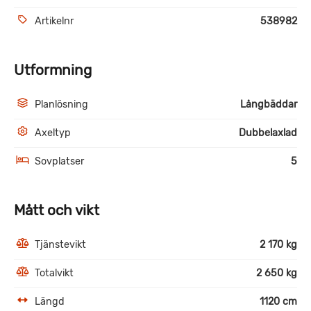
Artikelnr
538982
Utformning
Planlösning
Långbäddar
Axeltyp
Dubbelaxlad
Sovplatser
5
Mått och vikt
Tjänstevikt
2 170 kg
Totalvikt
2 650 kg
Längd
1120 cm