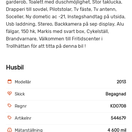
garderob, Toalett med duschmöjlighet, Stor taklucka,
Drapperi till sovdel, Pilotstolar, Tv fäste, Tv antenn,
Soceller, Ny dometic ac -21, Instegshandtag på utsida,
Usb laddning, Stereo, Backkamera på sep display, Alu
fälgar, 150 hk, Markis med svart box, Cykelställ,
Brandvarnare, Välkommen till Fritidscenter i
Trollhättan för att titta på denna bil !
Husbil
Modellår
2013
Skick
Begagnad
Regnr
KDO708
Artikelnr
544679
Mätarställning
4 600 mil