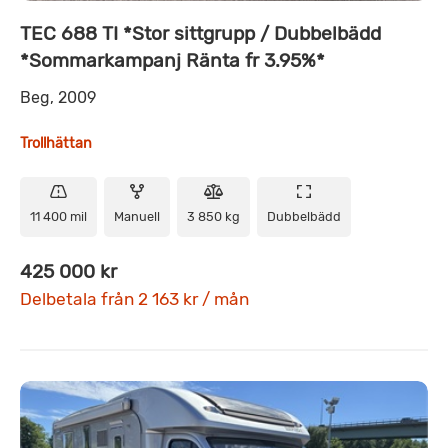
TEC 688 TI *Stor sittgrupp / Dubbelbädd
*Sommarkampanj Ränta fr 3.95%*
Beg, 2009
Trollhättan
11 400 mil
Manuell
3 850 kg
Dubbelbädd
425 000 kr
Delbetala från 2 163 kr / mån