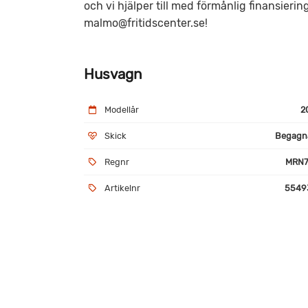
och vi hjälper till med förmånlig finansieri
malmo@fritidscenter.se!
Husvagn
Modellår
2
Skick
Begagn
Regnr
MRN7
Artikelnr
5549
Utrustning
Förtält
Golv