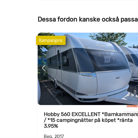
Dessa fordon kanske också passa
Kampanjpris
Göteb
Hobby 560 EXCELLENT *Barnkammar
/ *15 campingnätter på köpet *ränta
3.95%
Beg, 2017