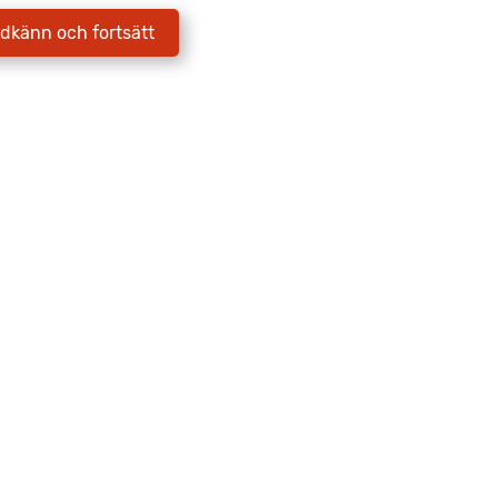
E-postadress
*
dkänn och fortsätt
Jag godkänner att Fritidscenter
behandlar mina uppgifter enligt
integritetspolicyn.
Skicka