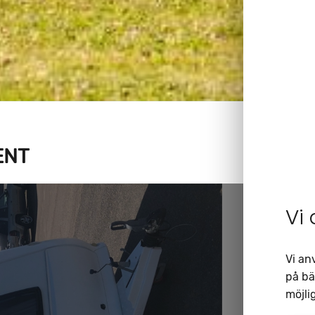
ENT
Vi
Vi an
på bä
möjlig