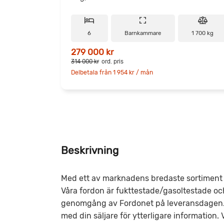
6
Barnkammare
1 700 kg
279 000 kr
314 000 kr
ord. pris
Delbetala från 1 954 kr / mån
Beskrivning
Med ett av marknadens bredaste sortiment h
Våra fordon är fukttestade/gasoltestade oc
genomgång av Fordonet på leveransdagen. A
med din säljare för ytterligare information