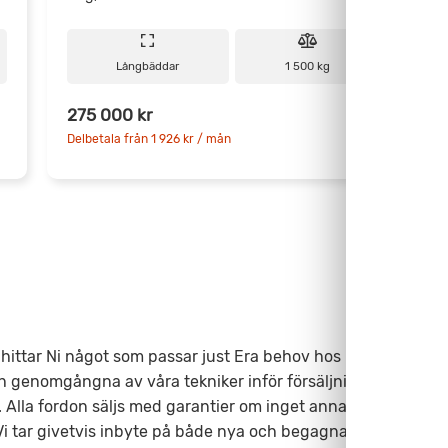
Långbäddar
1 500 kg
275 000 kr
Delbetala från 1 926 kr / mån
D
ittar Ni något som passar just Era behov hos Fritidscenter.
h genomgångna av våra tekniker inför försäljning. Teknisk
lla fordon säljs med garantier om inget annat anges. Tala
. Vi tar givetvis inbyte på både nya och begagnade fordon