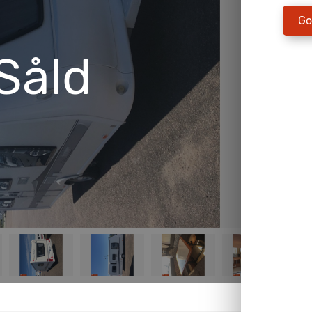
Go
Såld