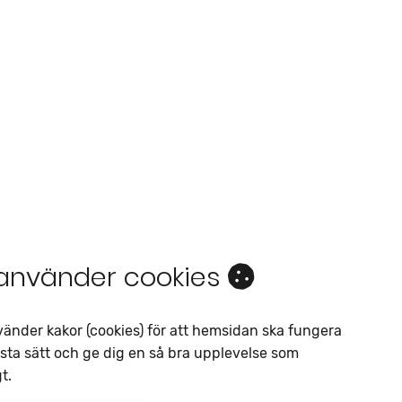
 använder cookies
Intresseanmälan
Av liknande objekt
vänder kakor (cookies) för att hemsidan ska fungera
sta sätt och ge dig en så bra upplevelse som
Telefon
*
t.