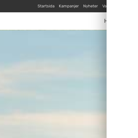
Startsida
Kampanjer
Nyheter
Varumärken
Våra
Husvagnar