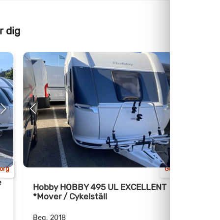
r dig
org
Göteborg
e
Hobby HOBBY 495 UL EXCELLENT
*Mover / Cykelställ
I
Beg, 2018
B