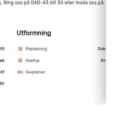
ng. Ring oss på 040-43 60 30 eller maila oss på
Utformning
M
011
Planlösning
Dubbelbädd
ad
Axeltyp
Enkelaxlad
61
Sovplatser
4
39
värme - el
Kassaskåp