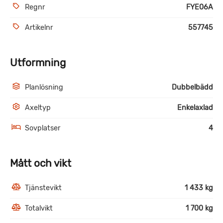
Regnr
FYE06A
Artikelnr
557745
Utformning
Planlösning
Dubbelbädd
Axeltyp
Enkelaxlad
Sovplatser
4
Mått och vikt
Tjänstevikt
1 433 kg
Totalvikt
1 700 kg