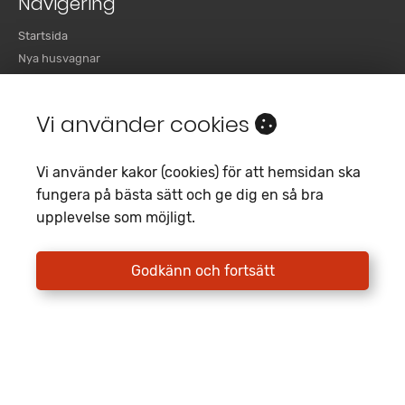
Navigering
Startsida
Nya husvagnar
Begagnade husvagnar
Nya husbilar
Vi använder cookies
Begagnade husbilar
Om oss
Vi använder kakor (cookies) för att hemsidan ska
Kontakta
fungera på bästa sätt och ge dig en så bra
Kampanjer
upplevelse som möjligt.
Hjälpcenter
Godkänn och fortsätt
Trollhättan
Hitta till oss i Trollhättan
0520 21 19 00
trollhattan@fritidscenter.se