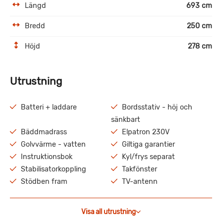
Längd
693 cm
Bredd
250 cm
Höjd
278 cm
Utrustning
Batteri + laddare
Bordsstativ - höj och
sänkbart
Bäddmadrass
Elpatron 230V
Golvvärme - vatten
Giltiga garantier
Instruktionsbok
Kyl/frys separat
Stabilisatorkoppling
Takfönster
Stödben fram
TV-antenn
Visa all utrustning