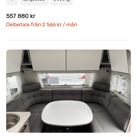
557 880 kr
Delbetala från 2 566 kr / mån