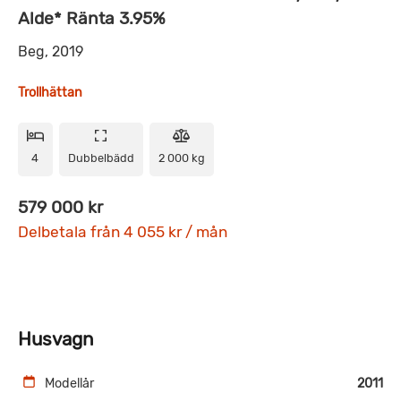
Alde* Ränta 3.95%
Beg, 2019
Trollhättan
4
Dubbelbädd
2 000 kg
579 000 kr
Delbetala från 4 055 kr / mån
Husvagn
Modellår
2011