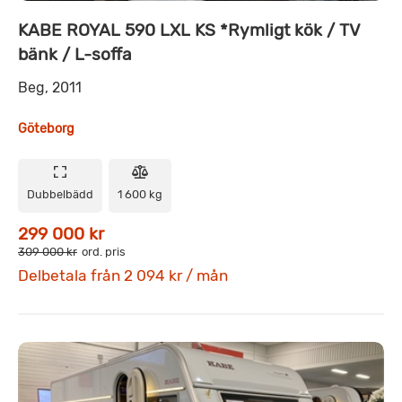
KABE ROYAL 590 LXL KS *Rymligt kök / TV
bänk / L-soffa
Beg, 2011
Göteborg
Dubbelbädd
1 600 kg
299 000 kr
309 000 kr
ord. pris
Delbetala från 2 094 kr / mån