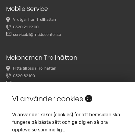
Mobile Service
Vi utgår från Trollhättan
0520 21 19 00
servicebil@fritidscenter.se
Mekonomen Trollhättan
Hitta till oss i Trollhättan
0520 82100
overby@mekonomenbilverkstad.se
Vi använder cookies
Vi använder kakor (cookies) för att hemsidan ska
fungera på bästa sätt och ge dig en så bra
upplevelse som möjligt.
Copyright 2020 Fritidscenter