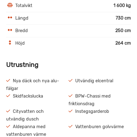
Totalvikt
1 600 kg
Längd
730 cm
Bredd
250 cm
Höjd
264 cm
Utrustning
Nya däck och nya alu-
Utvändig elcentral
fälgar
Skidfackslucka
BPW-Chassi med
friktionsdrag
Cityvatten och
Instegsgarderob
utvändig dusch
Aldepanna med
Vattenburen golvvärme
vattenburen värme