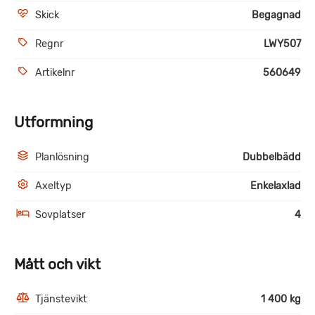
Skick
Begagnad
Regnr
LWY507
Artikelnr
560649
Utformning
Planlösning
Dubbelbädd
Axeltyp
Enkelaxlad
Sovplatser
4
Mått och vikt
Tjänstevikt
1 400 kg