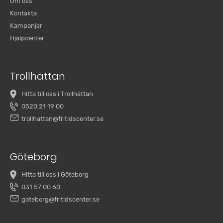
Om oss
Kontakta
Kampanjer
Hjälpcenter
Trollhättan
Hitta till oss i Trollhättan
0520 21 19 00
trollhattan@fritidscenter.se
Göteborg
Hitta till oss i Göteborg
031 57 00 60
goteborg@fritidscenter.se