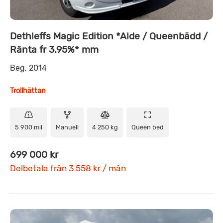
Dethleffs Magic Edition *Alde / Queenbädd /
Ränta fr 3.95%* mm
Beg, 2014
Trollhättan
5 900 mil
Manuell
4 250 kg
Queen bed
699 000 kr
Delbetala från 3 558 kr / mån