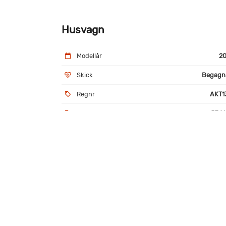
Husvagn
Modellår
20
Skick
Begagn
Regnr
AKT1
Artikelnr
5741
Utrustning
AKS-drag
Alu
Köksfläkt
TV-