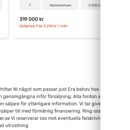
7
Barnkammare
2 000 kg
319 000 kr
3
Delbetala från 2 234 kr / mån
D
ittar Ni något som passar just Era behov hos Fritidscenter.
h genomgångna inför försäljning. Alla fordon säljs med
säljare för ytterligare information. Vi tar givetvis inbyte
älper till med förmånlig finansiering. Ring oss på 0346-
r.se Vi reserverar oss mot eventuella felskrivningar.
ad utrustning