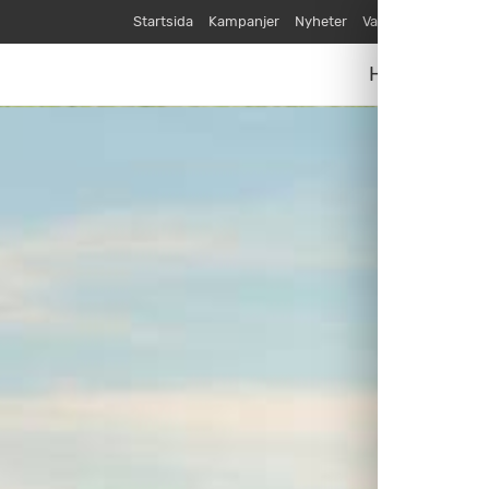
Startsida
Kampanjer
Nyheter
Varumärken
Våra
Husvagnar