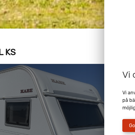
L KS
Vi
Vi an
på bä
möjlig
Go