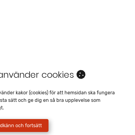
 använder cookies
Intresseanmälan
vänder kakor (cookies) för att hemsidan ska fungera
Av liknande objekt
sta sätt och ge dig en så bra upplevelse som
Telefon
*
t.
E-postadress
*
dkänn och fortsätt