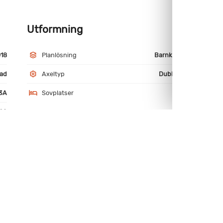
Utformning
M
18
Planlösning
Barnkammare
ad
Axeltyp
Dubbelaxlad
3A
Sovplatser
7
89
miniumfälgar
Batteri + laddare
antenn
Myggnätsdörr