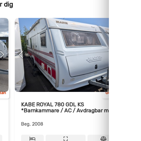
r dig
ttan
Göteborg
KABE ROYAL 780 GDL KS
*Barnkammare / AC / Avdragbar moms
M
Beg, 2008
B