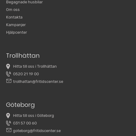
Begagnade husbilar
Om oss
Kontakta
Kampanjer
Hjälpcenter
Trollhättan
Hitta till oss i Trollhättan
0520 21 19 00
trollhattan@fritidscenter.se
Göteborg
Hitta till oss i Göteborg
031 57 00 60
goteborg@fritidscenter.se