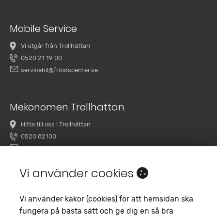
Mobile Service
Vi utgår från Trollhättan
0520 21 19 00
servicebil@fritidscenter.se
Mekonomen Trollhättan
Hitta till oss i Trollhättan
0520 82100
overby@mekonomenbilverkstad.se
Vi använder cookies
Vi använder kakor (cookies) för att hemsidan ska
fungera på bästa sätt och ge dig en så bra