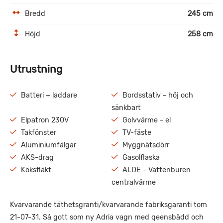
Bredd
245 cm
Höjd
258 cm
Utrustning
Batteri + laddare
Bordsstativ - höj och
sänkbart
Elpatron 230V
Golvvärme - el
Takfönster
TV-fäste
Aluminiumfälgar
Myggnätsdörr
AKS-drag
Gasolflaska
Köksfläkt
ALDE - Vattenburen
centralvärme
Kvarvarande täthetsgranti/kvarvarande fabriksgaranti tom
21-07-31. Så gott som ny Adria vagn med qeensbädd och