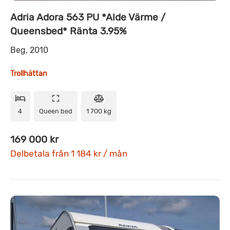
Adria Adora 563 PU *Alde Värme /
Queensbed* Ränta 3.95%
Beg, 2010
Trollhättan
4
Queen bed
1 700 kg
169 000 kr
Delbetala från 1 184 kr / mån