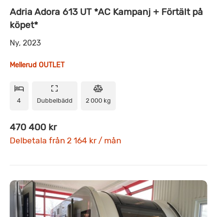
Adria Adora 613 UT *AC Kampanj + Förtält på
köpet*
Ny, 2023
Mellerud OUTLET
4
Dubbelbädd
2 000 kg
470 400 kr
Delbetala från 2 164 kr / mån