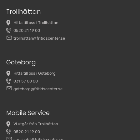
Trollhättan
Hitta till oss i Trollhättan
0520 21 19 00
trollhattan@fritidscenter.se
Göteborg
Hitta till oss i Göteborg
031 57 00 60
goteborg@fritidscenter.se
Mobile Service
Vi utgår från Trollhättan
0520 21 19 00
servicebil@fritidscenter.se