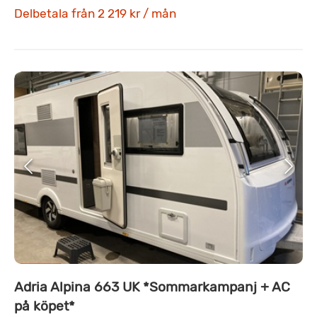
Delbetala från 2 219 kr / mån
Adria Alpina 663 UK *Sommarkampanj + AC
på köpet*