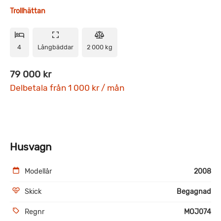
Trollhättan
4
Långbäddar
2 000 kg
79 000 kr
Delbetala från 1 000 kr / mån
Husvagn
Modellår
2008
Skick
Begagnad
Regnr
MOJ074