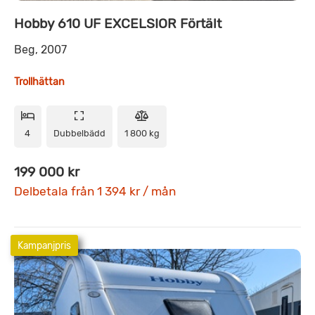
Hobby 610 UF EXCELSIOR Förtält
Beg, 2007
Trollhättan
4
Dubbelbädd
1 800 kg
199 000 kr
Delbetala från 1 394 kr / mån
Kampanjpris