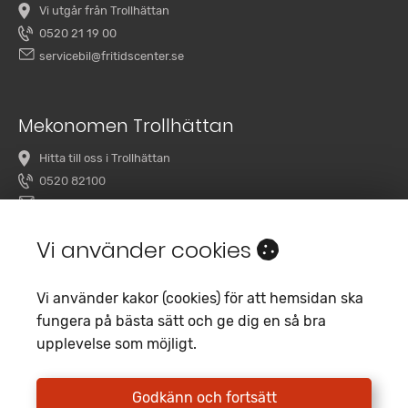
Vi utgår från Trollhättan
0520 21 19 00
servicebil@fritidscenter.se
Mekonomen Trollhättan
Hitta till oss i Trollhättan
0520 82100
overby@mekonomenbilverkstad.se
Vi använder cookies
Vi använder kakor (cookies) för att hemsidan ska
fungera på bästa sätt och ge dig en så bra
upplevelse som möjligt.
Copyright 2020 Fritidscenter
Empori CMS
Godkänn och fortsätt