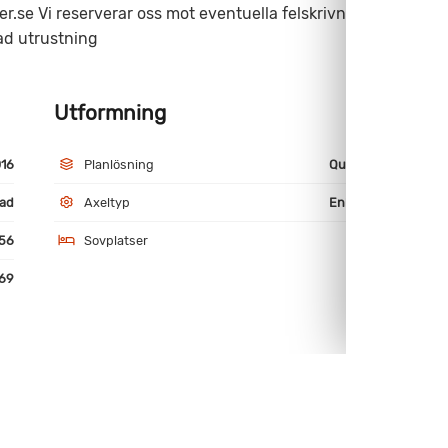
r.se Vi reserverar oss mot eventuella felskrivningar.
ad utrustning
Utformning
M
16
Planlösning
Queen bed
ad
Axeltyp
Enkelaxlad
56
Sovplatser
4
69
miniumfälgar
Golvvärme - vatten
gnätsdörr
TV-fäste