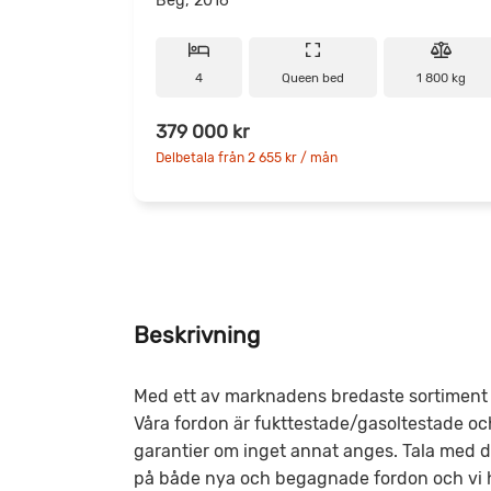
Beg, 2016
4
Queen bed
1 800 kg
379 000 kr
Delbetala från 2 655 kr / mån
Beskrivning
Med ett av marknadens bredaste sortiment h
Våra fordon är fukttestade/gasoltestade oc
garantier om inget annat anges. Tala med din 
på både nya och begagnade fordon och vi hj