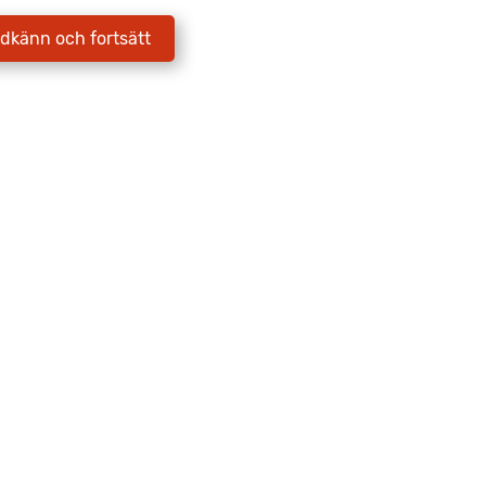
E-postadress
*
dkänn och fortsätt
Jag godkänner att Fritidscenter
behandlar mina uppgifter enligt
integritetspolicyn.
Skicka