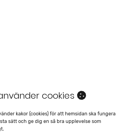
 använder cookies
Intresseanmälan
Av liknande objekt
vänder kakor (cookies) för att hemsidan ska fungera
sta sätt och ge dig en så bra upplevelse som
Telefon
*
t.