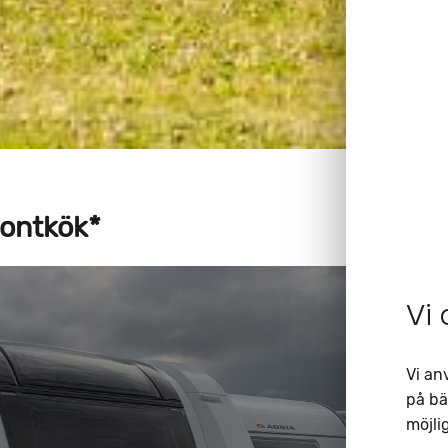
rontkök*
Vi
Vi an
på bä
möjlig