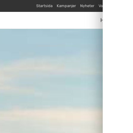
Startsida
Kampanjer
Nyheter
Varumärken
Våra
Husvagnar