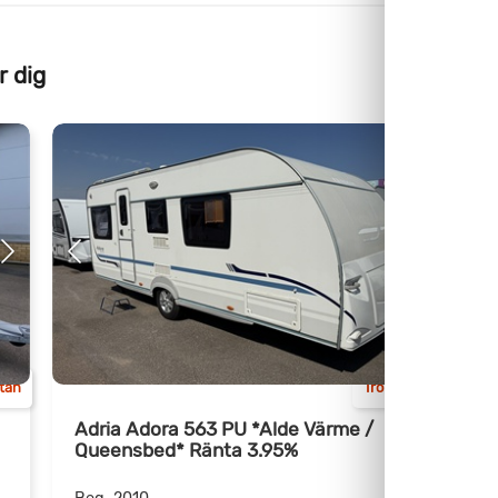
r dig
ttan
Trollhättan
Adria Adora 563 PU *Alde Värme /
Queensbed* Ränta 3.95%
D