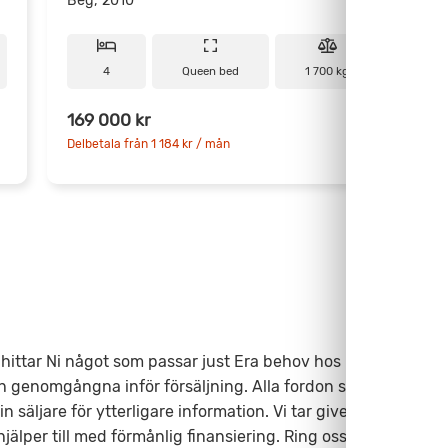
Beg, 2010
B
4
Queen bed
1 700 kg
169 000 kr
2
Delbetala från 1 184 kr / mån
D
ittar Ni något som passar just Era behov hos Fritidscenter.
h genomgångna inför försäljning. Alla fordon säljs med
säljare för ytterligare information. Vi tar givetvis inbyte
älper till med förmånlig finansiering. Ring oss på 0346-