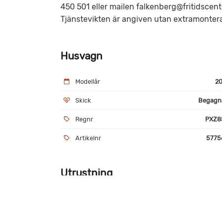
450 501 eller mailen falkenberg@fritidscente
Tjänstevikten är angiven utan extramonter
Husvagn
Modellår
20
Skick
Begagn
Regnr
PXZ8
Artikelnr
5775
Utrustning
AKS-drag
Alu
Micro
Myg