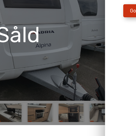
Go
Såld