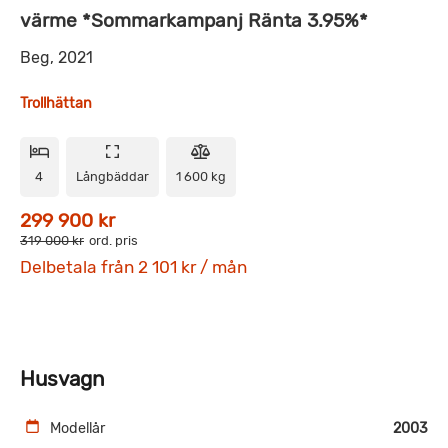
värme *Sommarkampanj Ränta 3.95%*
Beg, 2021
Trollhättan
4
Långbäddar
1 600 kg
299 900 kr
319 000 kr
ord. pris
Delbetala från 2 101 kr / mån
Husvagn
Modellår
2003