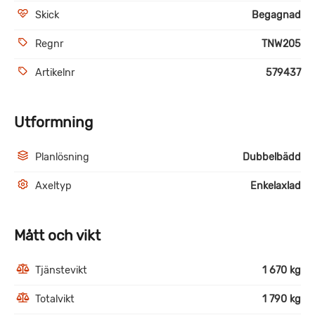
Skick
Begagnad
Regnr
TNW205
Artikelnr
579437
Utformning
Planlösning
Dubbelbädd
Axeltyp
Enkelaxlad
Mått och vikt
Tjänstevikt
1 670 kg
Totalvikt
1 790 kg