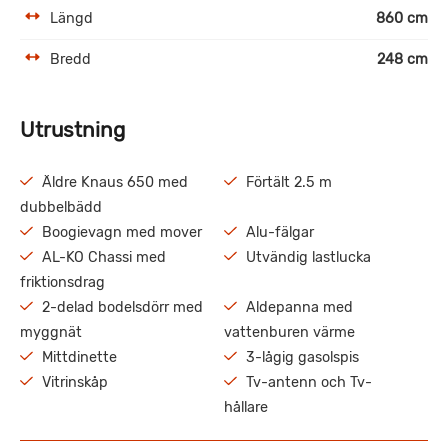
Längd
860 cm
Bredd
248 cm
Utrustning
Äldre Knaus 650 med
Förtält 2.5 m
dubbelbädd
Boogievagn med mover
Alu-fälgar
AL-KO Chassi med
Utvändig lastlucka
friktionsdrag
2-delad bodelsdörr med
Aldepanna med
myggnät
vattenburen värme
Mittdinette
3-lågig gasolspis
Vitrinskåp
Tv-antenn och Tv-
hållare