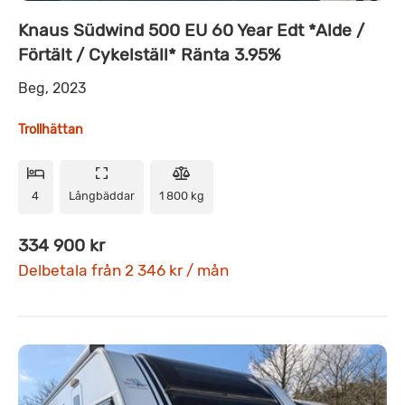
Knaus Südwind 500 EU 60 Year Edt *Alde /
Förtält / Cykelställ* Ränta 3.95%
Beg, 2023
Trollhättan
4
Långbäddar
1 800 kg
334 900 kr
Delbetala från 2 346 kr / mån