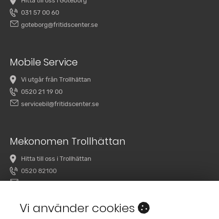
Hitta till oss i Göteborg
031 57 00 60
goteborg@fritidscenter.se
Mobile Service
Vi utgår från Trollhättan
0520 21 19 00
servicebil@fritidscenter.se
Mekonomen Trollhättan
Hitta till oss i Trollhättan
0520 82100
overby@mekonomenbilverkstad.se
Vi använder cookies