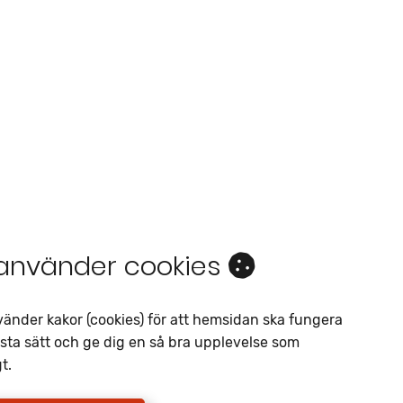
 använder cookies
Intresseanmälan
Av liknande objekt
vänder kakor (cookies) för att hemsidan ska fungera
sta sätt och ge dig en så bra upplevelse som
Telefon
*
t.
E-postadress
*