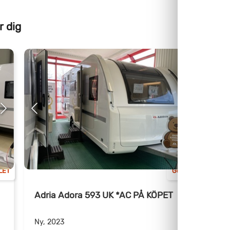
r dig
LET
Göteborg
Adria Adora 593 UK *AC PÅ KÖPET
+
Ny, 2023
N