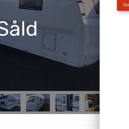
Go
Såld