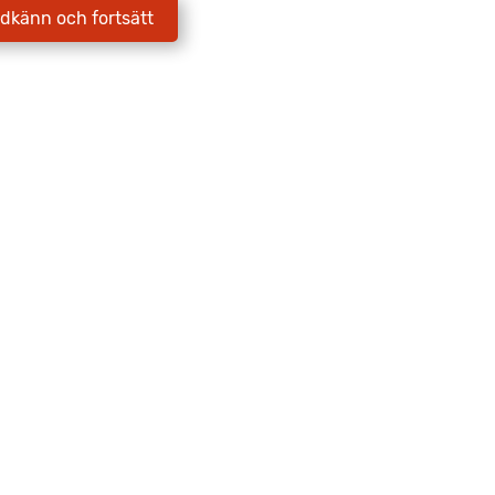
dkänn och fortsätt
Jag godkänner att Fritidscenter
behandlar mina uppgifter enligt
integritetspolicyn.
Skicka