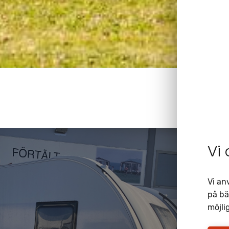
Vi
Vi an
på bä
möjlig