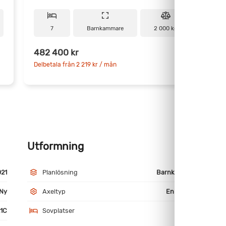
7
Barnkammare
2 000 kg
482 400 kr
6
Delbetala från 2 219 kr / mån
D
Utformning
M
021
Planlösning
Barnkammare
Ny
Axeltyp
Enkelaxlad
21C
Sovplatser
7