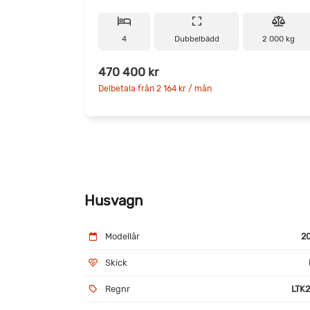
4
Dubbelbädd
2 000 kg
470 400 kr
Delbetala från 2 164 kr / mån
Husvagn
Modellår
2
Skick
Regnr
LTK