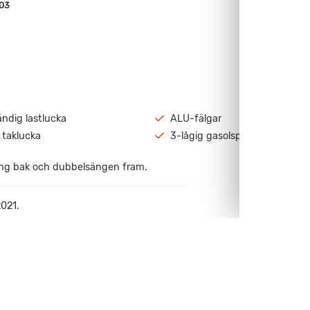
03
ndig lastlucka
ALU-fälgar
 taklucka
3-lågig gasolspis med köksflä
ng bak och dubbelsängen fram.
2021.
ektrisk golvvärme.