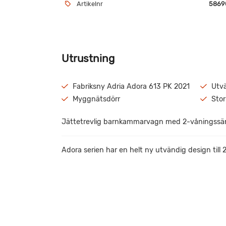
Artikelnr
5869
Utrustning
Fabriksny Adria Adora 613 PK 2021
Utvä
Myggnätsdörr
Stor
Jättetrevlig barnkammarvagn med 2-våningssä
Adora serien har en helt ny utvändig design till 
AL-KO Chassi med AKS stabiliseringsdrag.
Aldepanna med vattenburen centralvärme och el