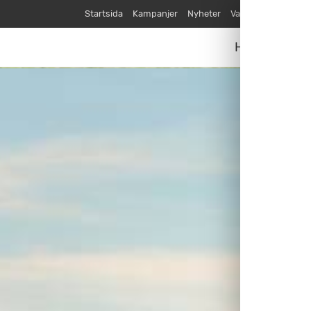
Startsida
Kampanjer
Nyheter
Varumärken
Våra
Husvagnar