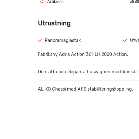
Artikelnr
5882
Utrustning
Panoramaglastak
Utvä
Fabriksny Adria Action 361 LH 2020 Action.
Den lätta och eleganta husvagnen med ikonisk 
AL-KO Chassi med AKS stabiliteringskoppling.
Trumapanna med luftburen värme och elektrisk 
Adria smart kök med 3 gasolplattor.