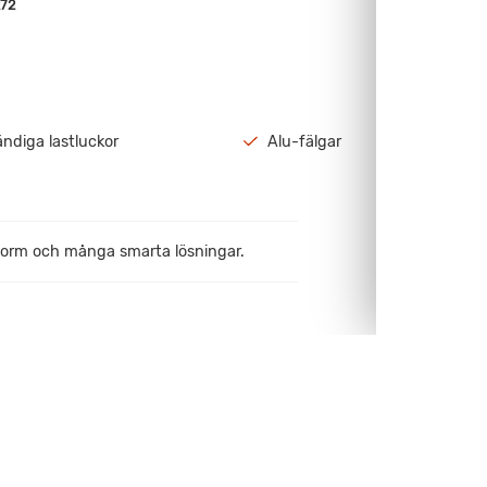
72
ndiga lastluckor
Alu-fälgar
form och många smarta lösningar.
golvvärme.