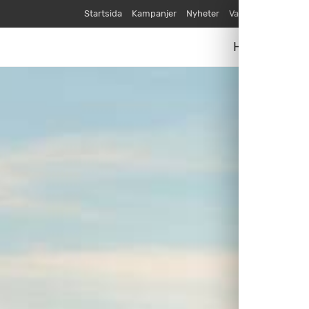
Startsida
Kampanjer
Nyheter
Varumärken
Våra
Husvagnar