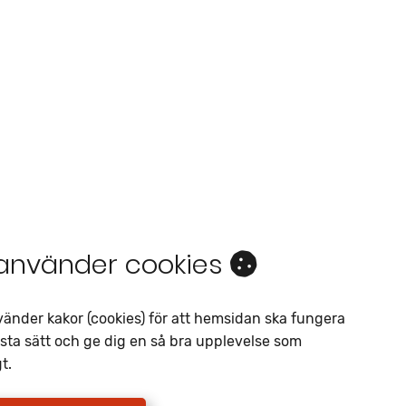
 använder cookies
Intresseanmälan
Av liknande objekt
vänder kakor (cookies) för att hemsidan ska fungera
sta sätt och ge dig en så bra upplevelse som
Telefon
*
t.
E-postadress
*