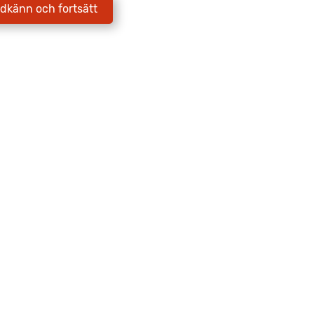
dkänn och fortsätt
Jag godkänner att Fritidscenter
behandlar mina uppgifter enligt
integritetspolicyn.
Skicka