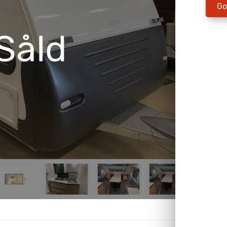
Go
Såld