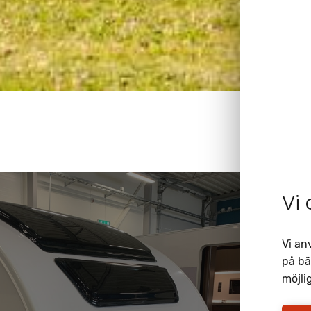
Vi
Vi an
på bä
möjlig