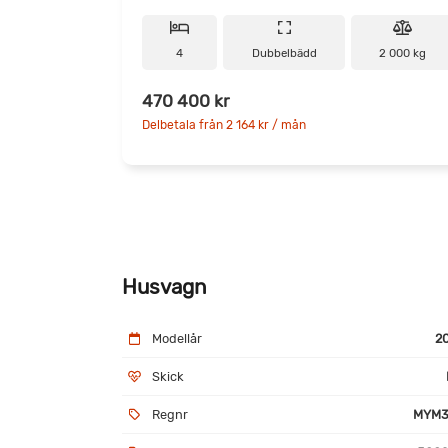
4
Dubbelbädd
2 000 kg
470 400 kr
Delbetala från 2 164 kr / mån
Husvagn
Modellår
2
Skick
Regnr
MYM3