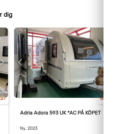
r dig
LET
Göteborg
Adria Adora 593 UK *AC PÅ KÖPET
+
Ny, 2023
N