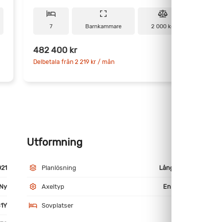
7
Barnkammare
2 000 kg
482 400 kr
6
Delbetala från 2 219 kr / mån
D
Utformning
M
021
Planlösning
Långbäddar
Ny
Axeltyp
Enkelaxlad
1Y
Sovplatser
2