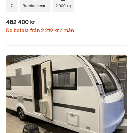
7
Barnkammare
2 000 kg
482 400 kr
Delbetala från 2 219 kr / mån