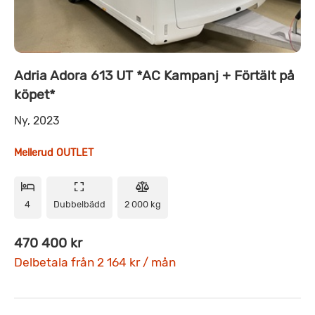
Adria Adora 613 UT *AC Kampanj + Förtält på
köpet*
Ny, 2023
Mellerud OUTLET
4
Dubbelbädd
2 000 kg
470 400 kr
Delbetala från 2 164 kr / mån