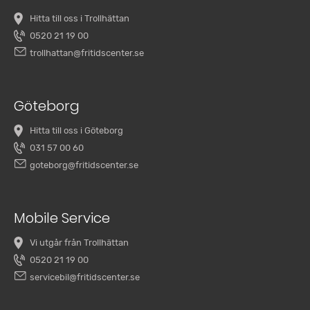
Hitta till oss i Trollhättan
0520 21 19 00
trollhattan@fritidscenter.se
Göteborg
Hitta till oss i Göteborg
031 57 00 60
goteborg@fritidscenter.se
Mobile Service
Vi utgår från Trollhättan
0520 21 19 00
servicebil@fritidscenter.se