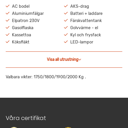
AC bodel
AKS-drag
Aluminiumfälgar
Batteri + laddare
Elpatron 230V
Färskvattentank
Gasolflaska
Golvvärme - el
Kassettoa
Kyl och frysfack
Köksfläkt
LED-lampor
Visa all utrustning
Valbara vikter: 1750/1800/1900/2000 Kg .
Våra certifikat