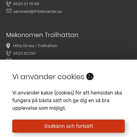
0520 21 19 00
servicebil@fritidscenter.se
Mekonomen Trollhättan
Hitta till oss i Trollhättan
0520 82100
overby@mekonomenbilverkstad.se
Vi använder cookies
Vi använder kakor (cookies) för att hemsidan ska
fungera på bästa sätt och ge dig en så bra
upplevelse som möjligt.
Copyright 2020 Fritidscenter
Empori CMS
Godkänn och fortsätt