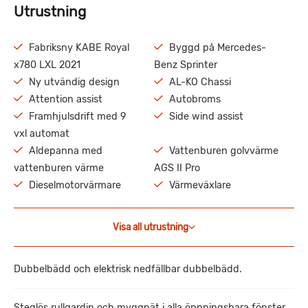
Utrustning
Fabriksny KABE Royal
Byggd på Mercedes-
x780 LXL 2021
Benz Sprinter
Ny utvändig design
AL-KO Chassi
Attention assist
Autobroms
Framhjulsdrift med 9
Side wind assist
vxl automat
Aldepanna med
Vattenburen golvvärme
vattenburen värme
AGS II Pro
Dieselmotorvärmare
Värmeväxlare
Visa all utrustning
Dubbelbädd och elektrisk nedfällbar dubbelbädd.
Steglös rullgardin och myggnät i alla öppningsbara fönster