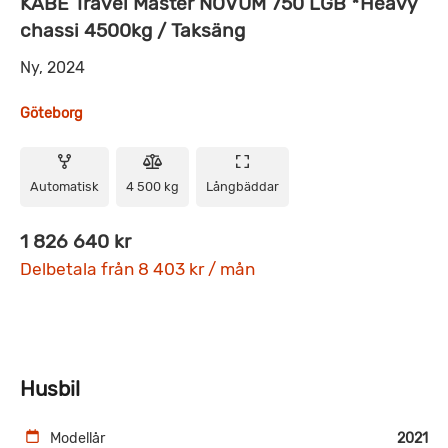
KABE Travel Master NOVUM 750 LGB *Heavy
chassi 4500kg / Taksäng
Ny, 2024
Göteborg
Automatisk
4 500 kg
Långbäddar
1 826 640 kr
Delbetala från 8 403 kr / mån
Husbil
Modellår
2021