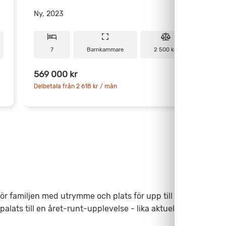
Ny, 2023
N
7
Barnkammare
2 500 kg
7
569 000 kr
9
Delbetala från 2 618 kr / mån
D
för familjen med utrymme och plats för upp till 9 personer!
alats till en året-runt-upplevelse - lika aktuell på Böda