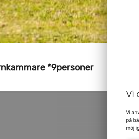
arnkammare *9personer
Vi
Vi an
på bä
möjlig