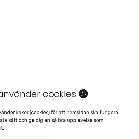
 använder cookies
Intresseanmälan
vänder kakor (cookies) för att hemsidan ska fungera
sta sätt och ge dig en så bra upplevelse som
Av liknande objekt
t.
Telefon
*