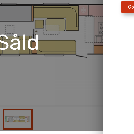
Go
Såld