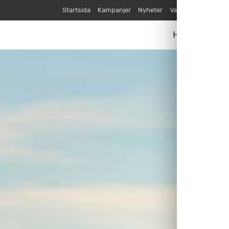
Startsida
Kampanjer
Nyheter
Varumärken
Våra
Husvagnar