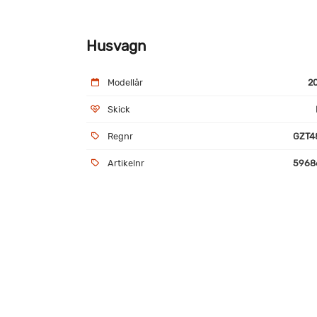
Husvagn
Modellår
2
Skick
Regnr
GZT4
Artikelnr
5968
Utrustning
AC bodel
AKS
Elpatron 230V
Färs
Kassettoa
Kyl/