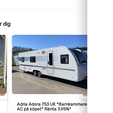
r dig
Kam
ttan
Trollhättan
Adria Adora 753 UK *Barnkammare /
A
AC på köpet* Ränta 3.95%*
h