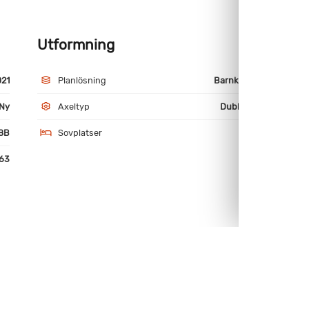
Utformning
M
021
Planlösning
Barnkammare
Ny
Axeltyp
Dubbelaxlad
8B
Sovplatser
9
63
-drag
Aluminiumfälgar
kvattentank
Gasolflaska
frys separat
Köksfläkt