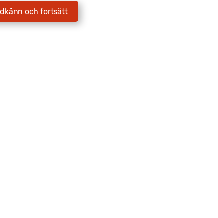
dkänn och fortsätt
E-postadress
*
Jag godkänner att Fritidscenter
behandlar mina uppgifter enligt
integritetspolicyn.
Skicka