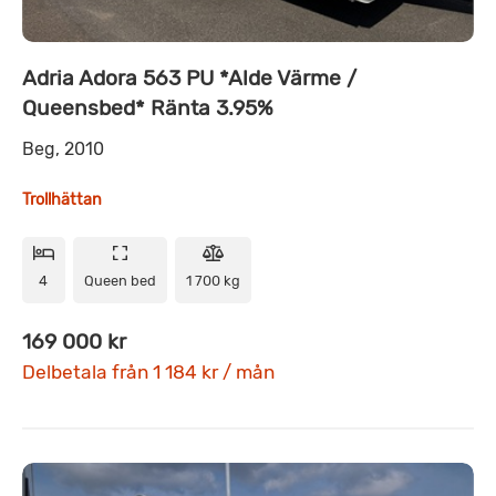
Adria Adora 563 PU *Alde Värme /
Queensbed* Ränta 3.95%
Beg, 2010
Trollhättan
4
Queen bed
1 700 kg
169 000 kr
Delbetala från 1 184 kr / mån