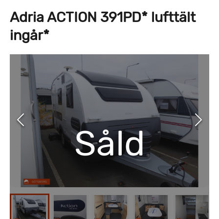
Adria ACTION 391PD* lufttält
ingår*
Såld