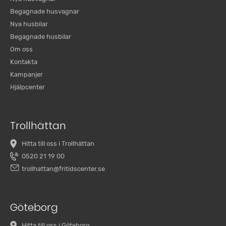
Begagnade husvagnar
Nya husbilar
Begagnade husbilar
Om oss
Kontakta
Kampanjer
Hjälpcenter
Trollhättan
Hitta till oss i Trollhättan
0520 21 19 00
trollhattan@fritidscenter.se
Göteborg
Hitta till oss i Göteborg