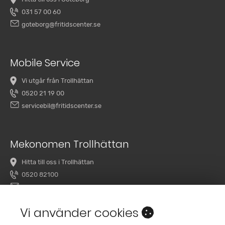
031 57 00 60
goteborg@fritidscenter.se
Mobile Service
Vi utgår från Trollhättan
0520 21 19 00
servicebil@fritidscenter.se
Mekonomen Trollhättan
Hitta till oss i Trollhättan
0520 82100
overby@mekonomenbilverkstad.se
Vi använder cookies