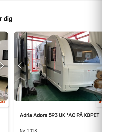
r dig
LET
Göteborg
Adria Adora 593 UK *AC PÅ KÖPET
+
Ny, 2023
N