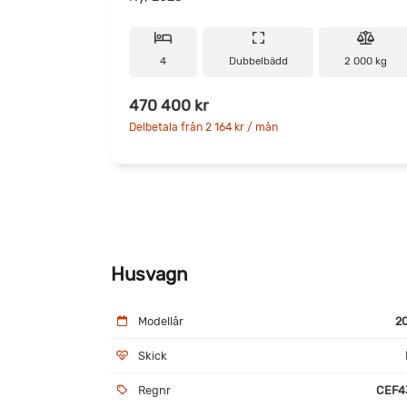
4
Dubbelbädd
2 000 kg
470 400 kr
Delbetala från 2 164 kr / mån
Husvagn
Modellår
2
Skick
Regnr
CEF4