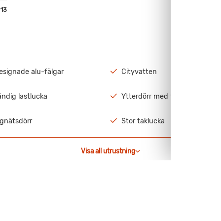
13
signade alu-fälgar
Cityvatten
ndig lastlucka
Ytterdörr med fönster
gnätsdörr
Stor taklucka
Visa all utrustning
d 3-våningssäng.
ör att hela vagnen badar i ljus.