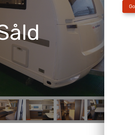
Go
Såld