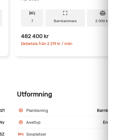
7
Barnkammare
2 000 kg
482 400 kr
6
Delbetala från 2 219 kr / mån
D
Utformning
M
021
Planlösning
Barnkammare
Ny
Axeltyp
Enkelaxlad
3Z
Sovplatser
7