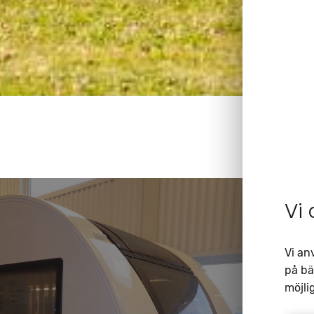
Vi
Vi an
på bä
möjlig