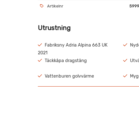
Artikelnr
5999
Utrustning
Fabriksny Adria Alpina 663 UK
Nyde
2021
Täckkåpa dragstång
Utvä
Vattenburen golvvärme
Myg
Adria´s mest populära barnkammarvagn här me
Stort härligt panoramafönster över sittgruppen g