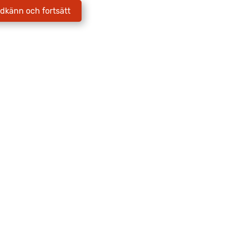
dkänn och fortsätt
Jag godkänner att Fritidscenter
behandlar mina uppgifter enligt
integritetspolicyn.
Skicka