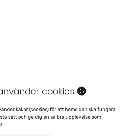
 använder cookies
Intresseanmälan
Av liknande objekt
vänder kakor (cookies) för att hemsidan ska fungera
sta sätt och ge dig en så bra upplevelse som
Telefon
*
t.
E-postadress
*