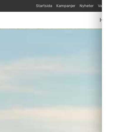
Startsida
Kampanjer
Nyheter
Varumärken
Våra
Husvagnar