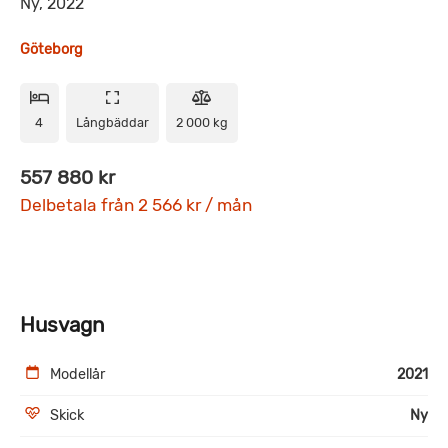
Ny, 2022
Göteborg
4
Långbäddar
2 000 kg
557 880 kr
Delbetala från 2 566 kr / mån
Husvagn
Modellår
2021
Skick
Ny