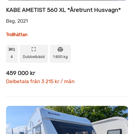
KABE AMETIST 560 XL *Åretrunt Husvagn*
Beg, 2021
Trollhättan
4
Dubbelbädd
1 800 kg
459 000 kr
Delbetala från 3 215 kr / mån