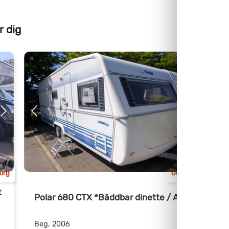
r dig
org
Göteborg
t
Polar 680 CTX *Bäddbar dinette / Alde
Beg, 2006
B