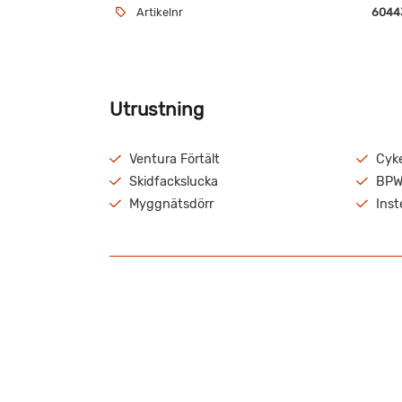
Artikelnr
6044
Utrustning
Ventura Förtält
Cyke
Skidfackslucka
BPW
Myggnätsdörr
Ins
Välvårdad Polar 590 med dubbelbädd och över
Stor toalett med separat duschkabin bak.