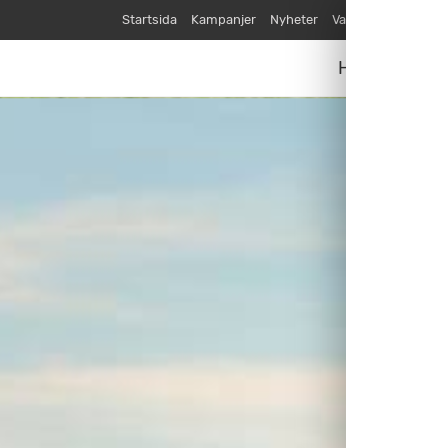
Startsida
Kampanjer
Nyheter
Varumärken
Våra
Husvagnar