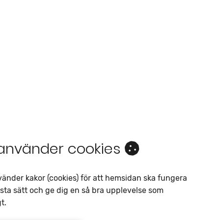
 använder cookies
Intresseanmälan
Av liknande objekt
vänder kakor (cookies) för att hemsidan ska fungera
sta sätt och ge dig en så bra upplevelse som
Telefon
*
t.
E-postadress
*