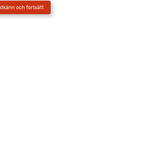
dkänn och fortsätt
Jag godkänner att Fritidscenter
behandlar mina uppgifter enligt
integritetspolicyn.
Skicka