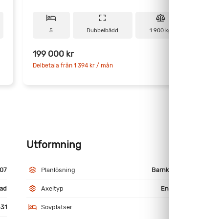
5
Dubbelbädd
1 900 kg
199 000 kr
Delbetala från 1 394 kr / mån
D
Utformning
M
07
Planlösning
Barnkammare
ad
Axeltyp
Enkelaxlad
31
Sovplatser
5