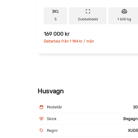
5
Dubbelbädd
1 600 kg
169 000 kr
Delbetala från 1 184 kr / mån
Husvagn
Modellår
20
Skick
Begagn
Regnr
XUD5