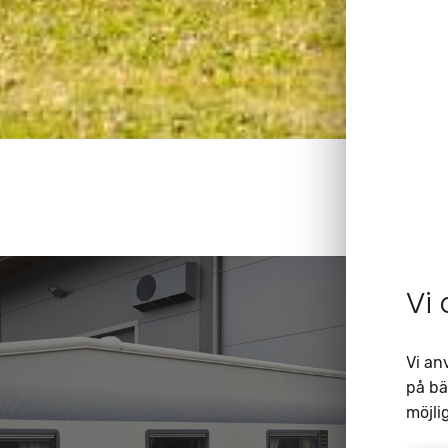
Vi
Vi an
på bä
möjlig