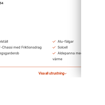
34
lställ
Alu-fälgar
-Chassi med Friktionsdrag
Solcell
tegsgarderob
Aldepanna med vattenburen
värme
Visa all utrustning
bäddskåp.