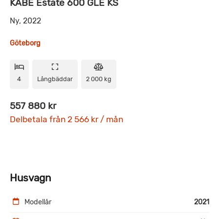
KABE Estate 600 GLE KS
Ny, 2022
Göteborg
4
Långbäddar
2 000 kg
557 880 kr
Delbetala från 2 566 kr / mån
Husvagn
Modellår
2021