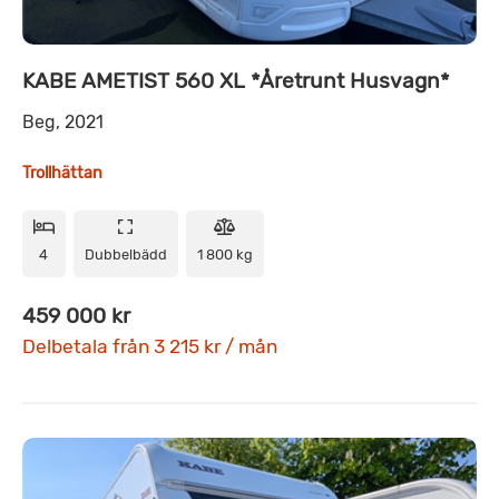
KABE AMETIST 560 XL *Åretrunt Husvagn*
Beg, 2021
Trollhättan
4
Dubbelbädd
1 800 kg
459 000 kr
Delbetala från 3 215 kr / mån