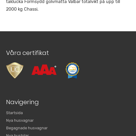
taklucka Formsydd golvmatta Valbar totalvikt på upp till
2000 kg Chassi.
Våra certifikat
Navigering
Startsida
Nya husvagnar
Begagnade husvagnar
Nya husbilar