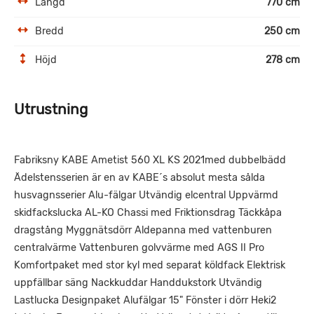
Längd
770 cm
Bredd
250 cm
Höjd
278 cm
Utrustning
Fabriksny KABE Ametist 560 XL KS 2021med dubbelbädd
Ädelstensserien är en av KABE´s absolut mesta sålda
husvagnsserier Alu-fälgar Utvändig elcentral Uppvärmd
skidfackslucka AL-KO Chassi med Friktionsdrag Täckkåpa
dragstång Myggnätsdörr Aldepanna med vattenburen
centralvärme Vattenburen golvvärme med AGS II Pro
Komfortpaket med stor kyl med separat köldfack Elektrisk
uppfällbar säng Nackkuddar Handdukstork Utvändig
Lastlucka Designpaket Alufälgar 15" Fönster i dörr Heki2