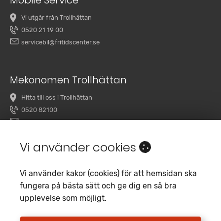
Vi utgår från Trollhättan
0520 21 19 00
servicebil@fritidscenter.se
Mekonomen Trollhättan
Hitta till oss i Trollhättan
0520 82100
overby@mekonomenbilverkstad.se
Vi använder cookies
Vi använder kakor (cookies) för att hemsidan ska
fungera på bästa sätt och ge dig en så bra
upplevelse som möjligt.
Copyright 2020 Fritidscenter