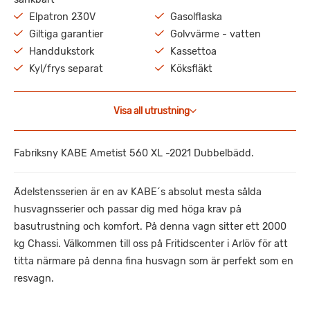
Elpatron 230V
Gasolflaska
Giltiga garantier
Golvvärme - vatten
Handdukstork
Kassettoa
Kyl/frys separat
Köksfläkt
Visa all utrustning
Fabriksny KABE Ametist 560 XL -2021 Dubbelbädd.
Ädelstensserien är en av KABE´s absolut mesta sålda
husvagnsserier och passar dig med höga krav på
basutrustning och komfort. På denna vagn sitter ett 2000
kg Chassi. Välkommen till oss på Fritidscenter i Arlöv för att
titta närmare på denna fina husvagn som är perfekt som en
resvagn.