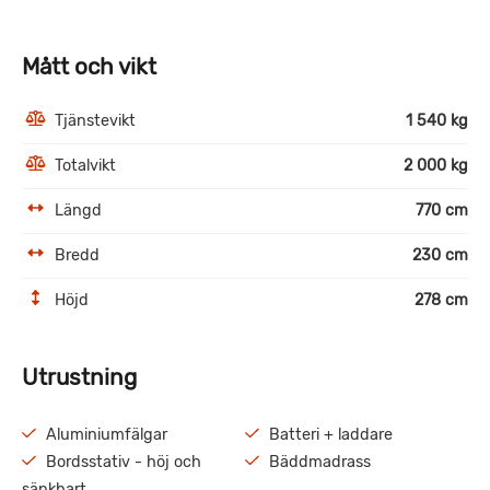
Mått och vikt
Tjänstevikt
1 540 kg
Totalvikt
2 000 kg
Längd
770 cm
Bredd
230 cm
Höjd
278 cm
Utrustning
Aluminiumfälgar
Batteri + laddare
Bordsstativ - höj och
Bäddmadrass
sänkbart