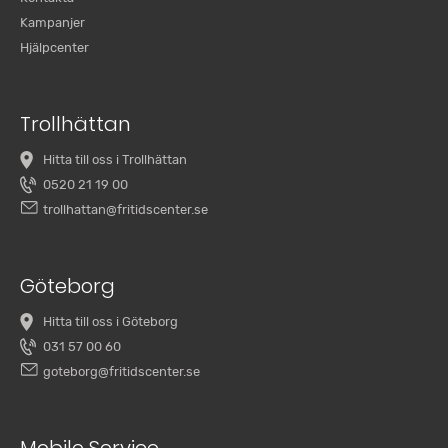
Kampanjer
Hjälpcenter
Trollhättan
Hitta till oss i Trollhättan
0520 21 19 00
trollhattan@fritidscenter.se
Göteborg
Hitta till oss i Göteborg
031 57 00 60
goteborg@fritidscenter.se
Mobile Service