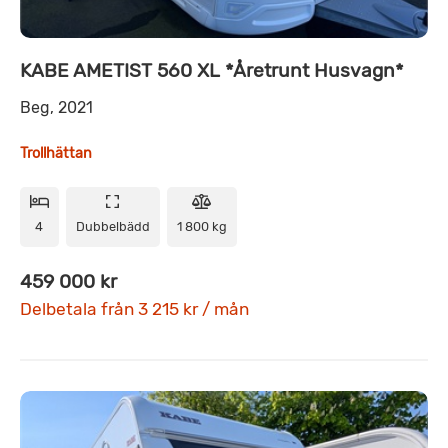
KABE AMETIST 560 XL *Åretrunt Husvagn*
Beg, 2021
Trollhättan
4
Dubbelbädd
1 800 kg
459 000 kr
Delbetala från 3 215 kr / mån