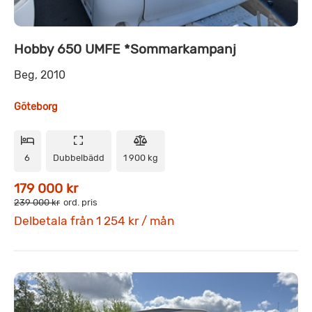
Hobby 650 UMFE *Sommarkampanj
Beg, 2010
Göteborg
6
Dubbelbädd
1 900 kg
179 000 kr
239 000 kr
ord. pris
Delbetala från 1 254 kr / mån