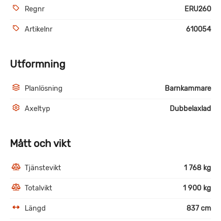
Regnr
ERU260
Artikelnr
610054
Utformning
Planlösning
Barnkammare
Axeltyp
Dubbelaxlad
Mått och vikt
Tjänstevikt
1 768 kg
Totalvikt
1 900 kg
Längd
837 cm