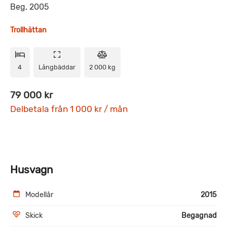
Beg, 2005
Trollhättan
4
Långbäddar
2 000 kg
79 000 kr
Delbetala från 1 000 kr / mån
Husvagn
Modellår
2015
Skick
Begagnad