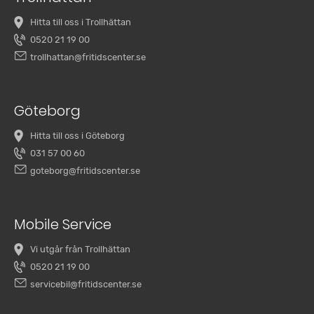
Hitta till oss i Trollhättan
0520 21 19 00
trollhattan@fritidscenter.se
Göteborg
Hitta till oss i Göteborg
031 57 00 60
goteborg@fritidscenter.se
Mobile Service
Vi utgår från Trollhättan
0520 21 19 00
servicebil@fritidscenter.se