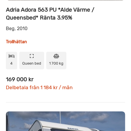
Adria Adora 563 PU *Alde Värme /
Queensbed* Ränta 3.95%
Beg, 2010
Trollhättan
4
Queen bed
1 700 kg
169 000 kr
Delbetala från 1 184 kr / mån