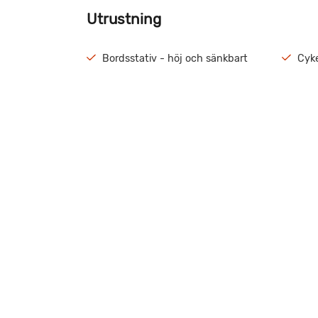
Utrustning
Bordsstativ - höj och sänkbart
Cyke
TV-fäste
Föns
Flera takluckor med härligt ljusinsläpp.
Långbäddarna går att bädda till en stor säng. Vä
för att titta på denna fina Husvagn.
Våra certifikat