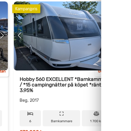
Kampanjpris
ttan
Göteborg
Hobby 560 EXCELLENT *Barnkammare
/ *15 campingnätter på köpet *ränta
*
3.95%
Beg, 2017
B
6
Barnkammare
1 700 kg