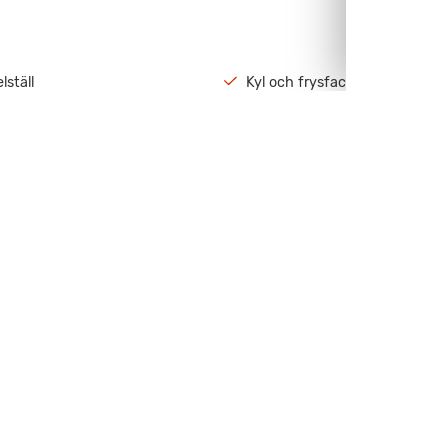
lställ
Kyl och frysfack
ter i bodelsdörr
Truma - Luftburen värme
lkommen till oss på Fritidscenter Malmö