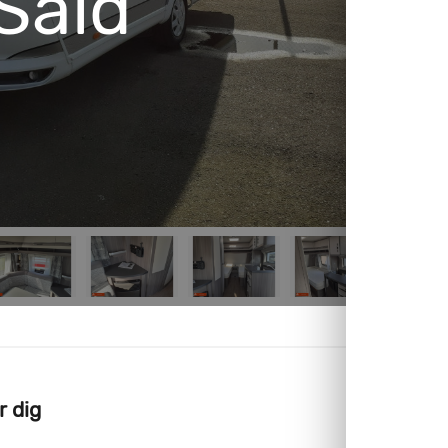
Såld
r dig