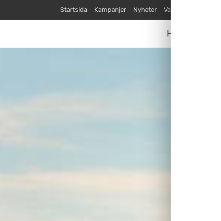
Startsida
Kampanjer
Nyheter
Varumärken
Våra
Husvagnar