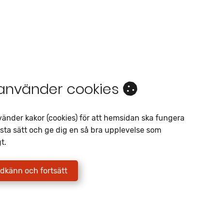
 använder cookies
Intresseanmälan
vänder kakor (cookies) för att hemsidan ska fungera
Av liknande objekt
sta sätt och ge dig en så bra upplevelse som
t.
Telefon
*
E-postadress
*
dkänn och fortsätt
Jag godkänner att Fritidscenter