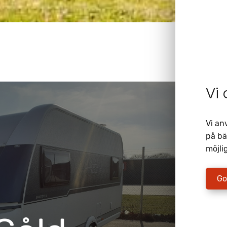
Vi
Vi an
på bä
möjlig
Go