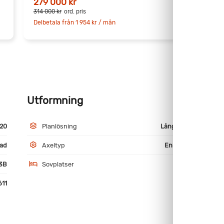
279 000 kr
2
314 000 kr
ord. pris
D
Delbetala från 1 954 kr / mån
Utformning
M
20
Planlösning
Långbäddar
ad
Axeltyp
Enkelaxlad
3B
Sovplatser
4
611