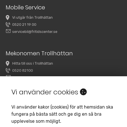
Mobile Service
Vi utgår från Trollhättan
0520 21 19 00
servicebil@fritidscenter.se
Mekonomen Trollhättan
Hitta till oss i Trollhättan
0520 82100
overby@mekonomenbilverkstad.se
Vi använder cookies
Vi använder kakor (cookies) för att hemsidan ska
fungera på bästa sätt och ge dig en så bra
upplevelse som möjligt.
Copyright 2020 Fritidscenter