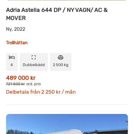
Adria Astella 644 DP / NY VAGN/ AC &
MOVER
Ny, 2022
Trollhättan
4
Dubbelbädd
2 500 kg
489 000 kr
721 500 kr
ord. pris
Delbetala från 2 250 kr / mån