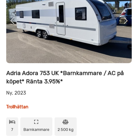
Adria Adora 753 UK *Barnkammare / AC på
köpet* Ränta 3.95%*
Ny, 2023
Trollhättan
7
Barnkammare
2 500 kg