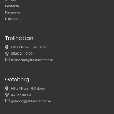
Kontakta
Kampanjer
Hjälpcenter
Trollhättan
Hitta till oss i Trollhättan
0520 21 19 00
trollhattan@fritidscenter.se
Göteborg
Hitta till oss i Göteborg
031 57 00 60
goteborg@fritidscenter.se