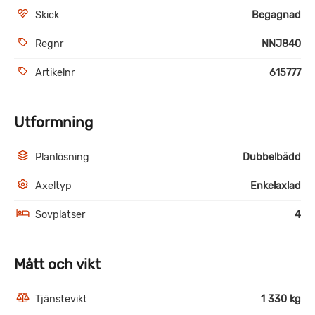
Skick
Begagnad
Regnr
NNJ840
Artikelnr
615777
Utformning
Planlösning
Dubbelbädd
Axeltyp
Enkelaxlad
Sovplatser
4
Mått och vikt
Tjänstevikt
1 330 kg