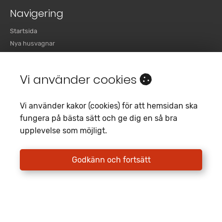
Navigering
Startsida
Nya husvagnar
Begagnade husvagnar
Nya husbilar
Vi använder cookies
Begagnade husbilar
Om oss
Vi använder kakor (cookies) för att hemsidan ska
Kontakta
fungera på bästa sätt och ge dig en så bra
Kampanjer
upplevelse som möjligt.
Hjälpcenter
Godkänn och fortsätt
Trollhättan
Hitta till oss i Trollhättan
0520 21 19 00
trollhattan@fritidscenter.se