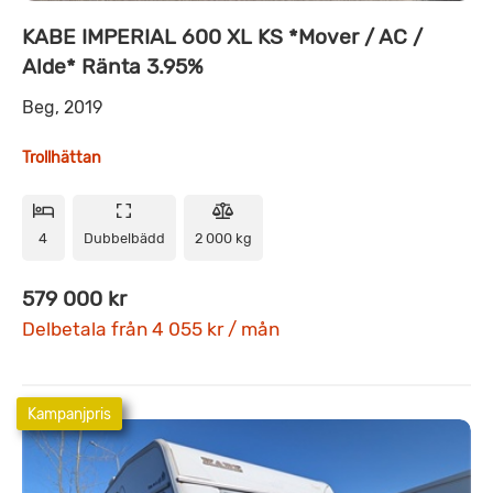
KABE IMPERIAL 600 XL KS *Mover / AC /
Alde* Ränta 3.95%
Beg, 2019
Trollhättan
4
Dubbelbädd
2 000 kg
579 000 kr
Delbetala från 4 055 kr / mån
Kampanjpris