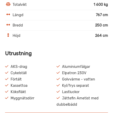
Totalvikt
1 600 kg
Längd
767 cm
Bredd
250 cm
Höjd
264 cm
Utrustning
AKS-drag
Aluminiumfälgar
Cykelställ
Elpatron 230V
Förtält
Golvvärme - vatten
Kassettoa
Kyl/frys separat
Köksfläkt
Lastluckor
Myggnätsdörr
Jättefin Ametist med
dubbelbädd