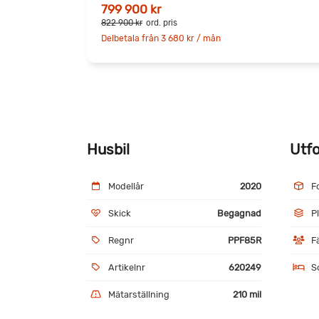
799 900 kr
822 900 kr
ord. pris
Delbetala från 3 680 kr / mån
Husbil
Utf
Modellår
2020
F
Skick
Begagnad
P
Regnr
PPF85R
F
Artikelnr
620249
S
Mätarställning
210 mil