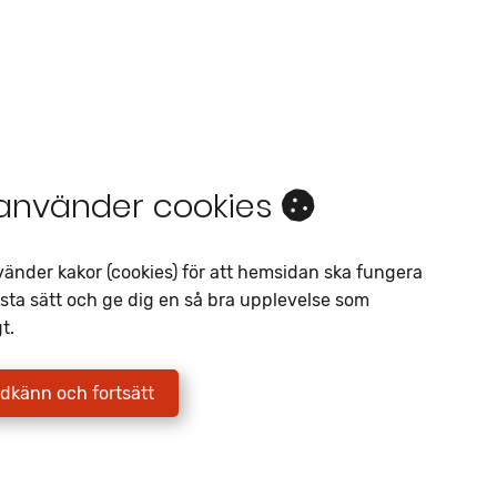
 använder cookies
Intresseanmälan
vänder kakor (cookies) för att hemsidan ska fungera
Av liknande objekt
sta sätt och ge dig en så bra upplevelse som
t.
Telefon
*
E-postadress
*
dkänn och fortsätt
Jag godkänner att Fritidscenter