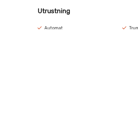
Utrustning
Automat
Trum
Säkerhetspaket Fiat
AC
Alu fälgar
Bac
Våra certifikat