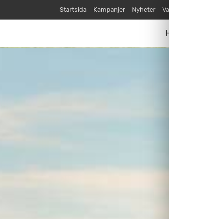
Startsida
Kampanjer
Nyheter
Varumärken
Våra
Husvagnar