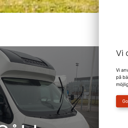
Vi
Vi an
på bä
möjlig
Go