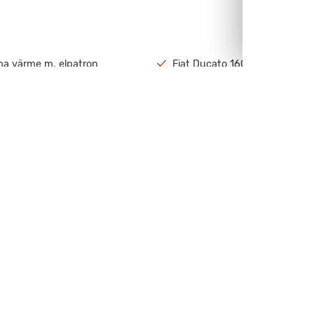
a värme m. elpatron
Fiat Ducato 160hp E6D
C
Dödavinklen sensorer
kkamera
Läderratt med rattknappar
Visa all utrustning