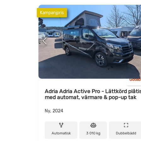
Kampanjpris
Göteb
Adria Adria Active Pro - Lättkörd plåti
med automat, värmare & pop-up tak
Ny, 2024
Automatisk
3 010 kg
Dubbelbädd