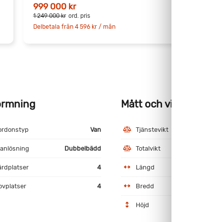
999 000 kr
9
1 249 000 kr
ord. pris
1
Delbetala från 4 596 kr / mån
D
ormning
Mått och vikt
ordonstyp
Van
Tjänstevikt
3
lanlösning
Dubbelbädd
Totalvikt
3
ärdplatser
4
Längd
ovplatser
4
Bredd
Höjd