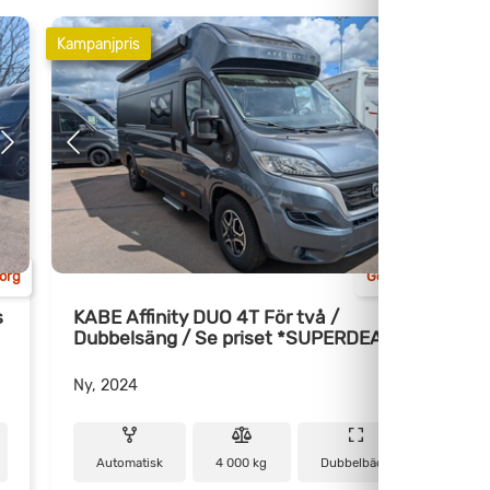
Kampanjpris
Kam
org
Göteborg
s
KABE Affinity DUO 4T För två /
K
Dubbelsäng / Se priset *SUPERDEAL*
P
Ny, 2024
N
Automatisk
4 000 kg
Dubbelbädd