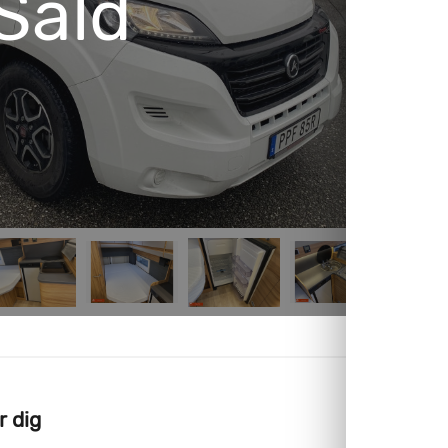
Såld
r dig