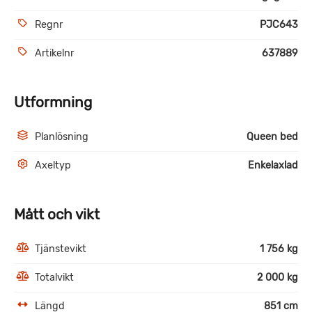
Regnr
PJC643
Artikelnr
637889
Utformning
Planlösning
Queen bed
Axeltyp
Enkelaxlad
Mått och vikt
Tjänstevikt
1 756 kg
Totalvikt
2 000 kg
Längd
851 cm