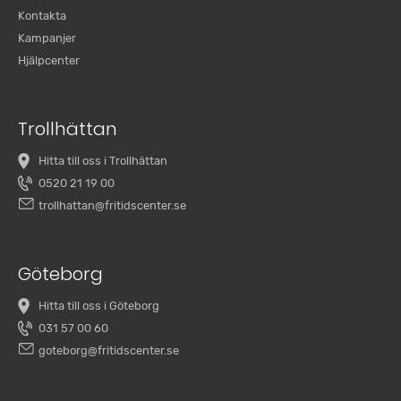
Kontakta
Kampanjer
Hjälpcenter
Trollhättan
Hitta till oss i Trollhättan
0520 21 19 00
trollhattan@fritidscenter.se
Göteborg
Hitta till oss i Göteborg
031 57 00 60
goteborg@fritidscenter.se