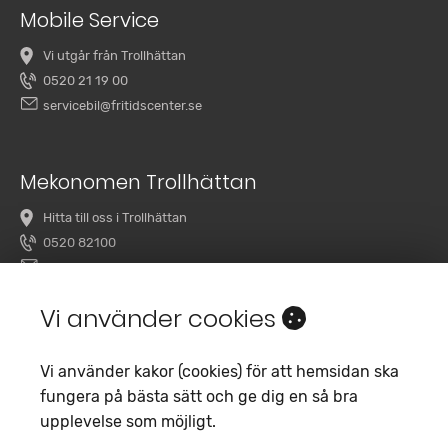
Mobile Service
Vi utgår från Trollhättan
0520 21 19 00
servicebil@fritidscenter.se
Mekonomen Trollhättan
Hitta till oss i Trollhättan
0520 82100
overby@mekonomenbilverkstad.se
Vi använder cookies
Vi använder kakor (cookies) för att hemsidan ska
fungera på bästa sätt och ge dig en så bra
upplevelse som möjligt.
Copyright 2020 Fritidscenter