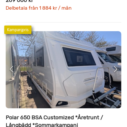
269 000 kr
Delbetala från 1 884 kr / mån
Kampanjpris
Polar 650 BSA Customized *Åretrunt /
Långbädd *Sommarkampanj