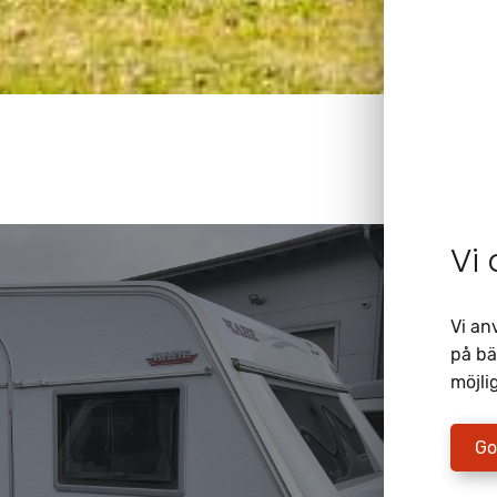
Vi
Vi an
på bä
möjlig
Go