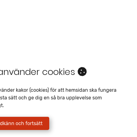
 använder cookies
Intresseanmälan
vänder kakor (cookies) för att hemsidan ska fungera
Av liknande objekt
sta sätt och ge dig en så bra upplevelse som
Telefon
*
t.
E-postadress
*
dkänn och fortsätt