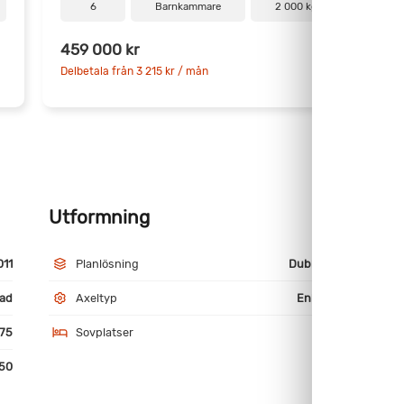
6
Barnkammare
2 000 kg
459 000 kr
5
Delbetala från 3 215 kr / mån
D
Utformning
M
011
Planlösning
Dubbelbädd
ad
Axeltyp
Enkelaxlad
75
Sovplatser
4
50