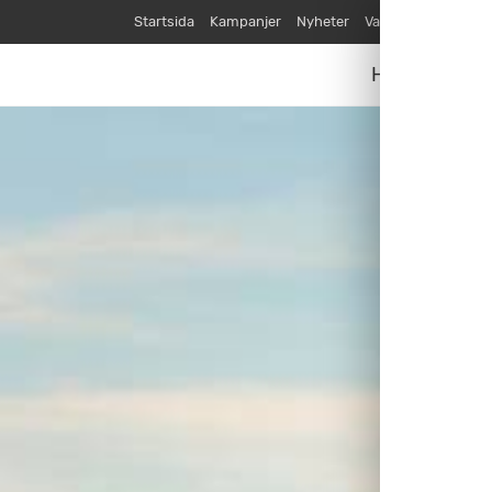
Startsida
Kampanjer
Nyheter
Varumärken
Våra
Husvagnar