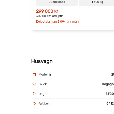
Dubbelbädd
1 600 kg
299 000 kr
309 000 kr
ord. pris
Delbetala från 2 094 kr / mån
Husvagn
Modellår
2
Skick
Begagn
Regnr
BTG0
Artikelnr
6412