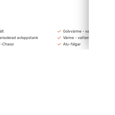
ält
Golvvärme - vatten
erisolerad avloppstank
Värme - vattenburen
-Chassi
Alu-fälgar
Visa all utrustning
center i Trollhättan för att titta