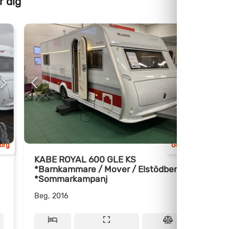
r dig
org
Göteborg
KABE ROYAL 600 GLE KS
*Barnkammare / Mover / Elstödben
A
*Sommarkampanj
Beg, 2016
B