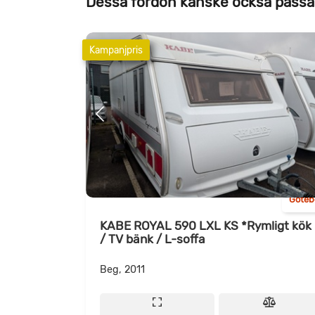
Dessa fordon kanske också passa
Kampanjpris
Göteb
KABE ROYAL 590 LXL KS *Rymligt kök
/ TV bänk / L-soffa
Beg, 2011