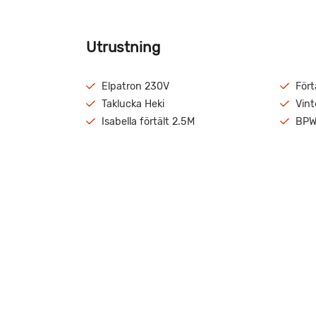
Utrustning
Elpatron 230V
Fört
Taklucka Heki
Vint
Isabella förtält 2.5M
BPW
Välvårdad och fin Briljant med dubbelbädd.
KABE Variovent m.m. Välkommen till oss på Fritids
närmare på denna fina husvagn.