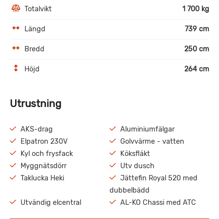
Totalvikt
1 700 kg
Längd
739 cm
Bredd
250 cm
Höjd
264 cm
Utrustning
AKS-drag
Aluminiumfälgar
Elpatron 230V
Golvvärme - vatten
Kyl och frysfack
Köksfläkt
Myggnätsdörr
Utv dusch
Taklucka Heki
Jättefin Royal 520 med
dubbelbädd
Utvändig elcentral
AL-KO Chassi med ATC