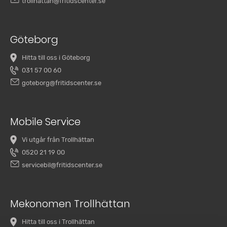
trollhattan@fritidscenter.se
Göteborg
Hitta till oss i Göteborg
031 57 00 60
goteborg@fritidscenter.se
Mobile Service
Vi utgår från Trollhättan
0520 21 19 00
servicebil@fritidscenter.se
Mekonomen Trollhättan
Hitta till oss i Trollhättan