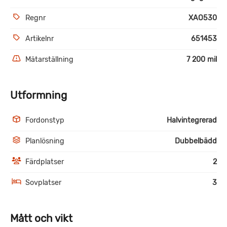
Regnr
XAO530
Artikelnr
651453
Mätarställning
7 200 mil
Utformning
Fordonstyp
Halvintegrerad
Planlösning
Dubbelbädd
Färdplatser
2
Sovplatser
3
Mått och vikt