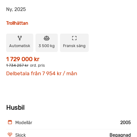
Ny, 2025
Trollhättan
Automatisk
3 500 kg
Fransk säng
1 729 000 kr
1 734 257 kr
ord. pris
Delbetala från 7 954 kr / mån
Husbil
Modellår
2005
Skick
Begagnad