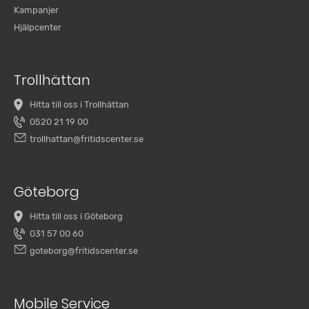
Kampanjer
Hjälpcenter
Trollhättan
Hitta till oss i Trollhättan
0520 21 19 00
trollhattan@fritidscenter.se
Göteborg
Hitta till oss i Göteborg
031 57 00 60
goteborg@fritidscenter.se
Mobile Service