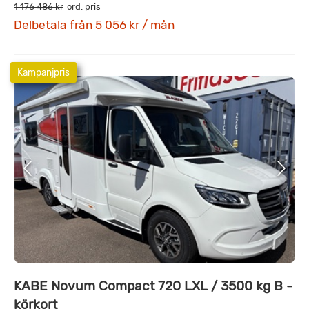
1 176 486 kr
ord. pris
Delbetala från 5 056 kr / mån
Kampanjpris
KABE Novum Compact 720 LXL / 3500 kg B -
körkort