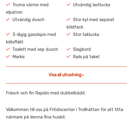
Truma värme med
Utvändig lastlucka
elpatron
Utvändig dusch
Stor kyl med separat
köldfack
3-lågig gasolspis med
Stor taklucka
köksfläkt
Toalett med sep dusch
Slagbord
Markis
Rails på taket
Visa all utrustning
Fräsch och fin Rapido med dubbelbädd.
Välkommen till oss på Fritidscenter i Trollhättan för att titta
närmare på denna fina husbil.