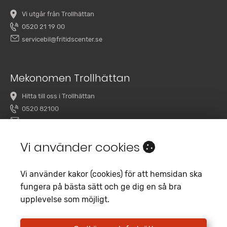
Vi utgår från Trollhättan
0520 21 19 00
servicebil@fritidscenter.se
Mekonomen Trollhättan
Hitta till oss i Trollhättan
0520 82100
overby@mekonomenbilverkstad.se
Vi använder cookies
Vi använder kakor (cookies) för att hemsidan ska
fungera på bästa sätt och ge dig en så bra
upplevelse som möjligt.
Copyright 2020 Fritidscenter
Empori CMS