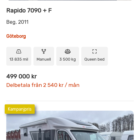
Rapido 7090 + F
Beg, 2011
Göteborg
13 835 mil
Manuell
3 500 kg
Queen bed
499 000 kr
Delbetala från 2 540 kr / mån
Kampanjpris