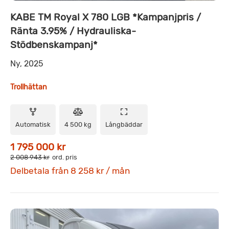
KABE TM Royal X 780 LGB *Kampanjpris /
Ränta 3.95% / Hydrauliska-
Stödbenskampanj*
Ny, 2025
Trollhättan
Automatisk
4 500 kg
Långbäddar
1 795 000 kr
2 008 943 kr
ord. pris
Delbetala från 8 258 kr / mån